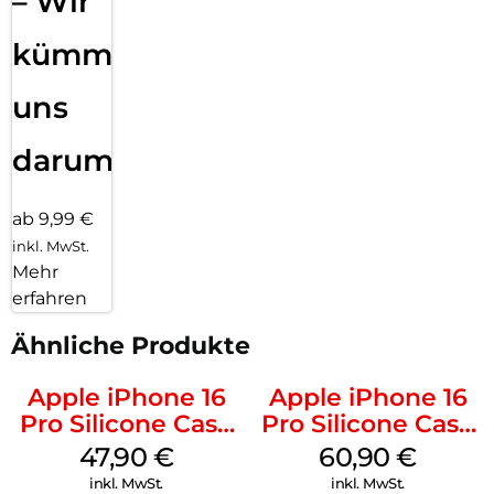
– Wir
kümmern
uns
darum!
ab 9,99 €
inkl. MwSt.
Mehr
erfahren
Ähnliche Produkte
Apple iPhone 16
Apple iPhone 16
Pro Silicone Case
Pro Silicone Case
MagSafe Denim
MagSafe Stone
47,90
€
60,90
€
Gray
inkl. MwSt.
inkl. MwSt.