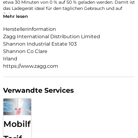
etwa 30 Minuten von 0 % auf 50 % geladen werden. Damit ist
das Ladegerät ideal für den täglichen Gebrauch und auf
Reisen.
Mehr lesen
Das platzsparende Design passt problemlos in Taschen oder
enge Steckdosen. Integrierte Sicherheitsfunktionen sowie
Herstellerinformation
der Einsatz von recycelten Kunststoffen sorgen für
Zagg International Distribution Limited
zuverlässiges und nachhaltiges Laden.
Shannon Industrial Estate 103
Shannon Co Clare
Irland
https://www.zagg.com
Verwandte Services
Mobilfunk