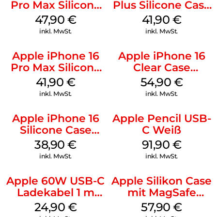
Pro Max Silicone
Plus Silicone Case
Case MagSafe
MagSafe Stone
47,90
€
41,90
€
Black
Gray
inkl. MwSt.
inkl. MwSt.
Apple iPhone 16
Apple iPhone 16
Pro Max Silicone
Clear Case
Case MagSafe
MagSafe
41,90
€
54,90
€
Ultramarine
Transparent
inkl. MwSt.
inkl. MwSt.
Apple iPhone 16
Apple Pencil USB-
Silicone Case
C Weiß
MagSafe
38,90
€
91,90
€
Ultramarine
inkl. MwSt.
inkl. MwSt.
Apple 60W USB-C
Apple Silikon Case
Ladekabel 1 m
mit MagSafe
Weiß
iPhone 14 Pro
24,90
€
57,90
€
(PRODUCT)RED