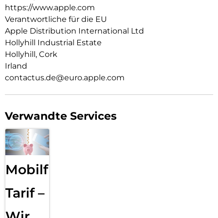
leg es auf dein Qi2 oder Qi zertifiziertes Ladegerät.
https://www.apple.com
Verantwortliche für die EU
Wie jedes von Apple entwickelte Case durchläuft es im Laufe
Apple Distribution International Ltd
des Design‑ und Fertigungs­prozesses Tausende von
Teststunden. Deshalb sieht es nicht nur großartig aus,
Hollyhill Industrial Estate
sondern ist auch dafür gemacht, dein iPhone vor Kratzern
Hollyhill, Cork
und bei Stürzen zu schützen.
Irland
contactus.de@euro.apple.com
Verwandte Services
Mobilfunk
Tarif –
Wir