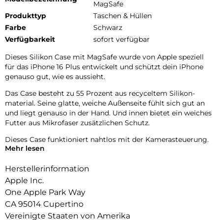
MagSafe
Produkttyp
Taschen & Hüllen
Farbe
Schwarz
Verfügbarkeit
sofort verfügbar
Dieses Silikon Case mit MagSafe wurde von Apple speziell
für das iPhone 16 Plus entwickelt und schützt dein iPhone
genauso gut, wie es aussieht.
Das Case besteht zu 55 Prozent aus recyceltem Silikon­
material. Seine glatte, weiche Außenseite fühlt sich gut an
und liegt genauso in der Hand. Und innen bietet ein weiches
Futter aus Mikrofaser zusätzlichen Schutz.
Dieses Case funktioniert nahtlos mit der Kamera­steuerung.
Mehr lesen
Es hat eine Saphir­kappe mit einer leitenden Schicht, die die
Bewegungen deines Fingers auf dem Case zur Kamera­
Herstellerinformation
steuerung erkennen kann.
Apple Inc.
Mit integrierten Magneten, die sich perfekt am iPhone 16
One Apple Park Way
Plus ausrichten, hält das Case ganz einfach und sorgt für
CA 95014 Cupertino
schnelleres kabel­loses Laden. Lass dein iPhone beim Laden
einfach im Case und docke dein MagSafe Ladegerät an oder
Vereinigte Staaten von Amerika