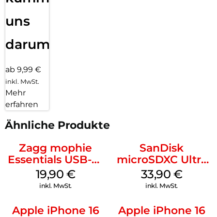
uns
darum!
ab 9,99 €
inkl. MwSt.
Mehr
erfahren
Ähnliche Produkte
Zagg mophie
SanDisk
Essentials USB-C-
microSDXC Ultra
20W Charger PD
128 GB + Adapter
19,90
€
33,90
€
Weiß
Mobile
inkl. MwSt.
inkl. MwSt.
Apple iPhone 16
Apple iPhone 16