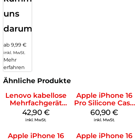
uns
darum!
ab 9,99 €
inkl. MwSt.
Mehr
erfahren
Ähnliche Produkte
Lenovo kabellose
Apple iPhone 16
Mehrfachgerät
Pro Silicone Case
Luna Grey
MagSafe Stone
42,90
€
60,90
€
Gray
inkl. MwSt.
inkl. MwSt.
Apple iPhone 16
Apple iPhone 16