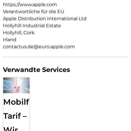
leg es auf dein Qi2 oder Qi zertifiziertes Ladegerät.
https://www.apple.com
Verantwortliche für die EU
Wie jedes von Apple entwickelte Case durchläuft es im Laufe
Apple Distribution International Ltd
des Design‑ und Fertigungs­prozesses Tausende von
Teststunden. Deshalb sieht es nicht nur großartig aus,
Hollyhill Industrial Estate
sondern ist auch dafür gemacht, dein iPhone vor Kratzern
Hollyhill, Cork
und bei Stürzen zu schützen.
Irland
contactus.de@euro.apple.com
Verwandte Services
Mobilfunk
Tarif –
Wir