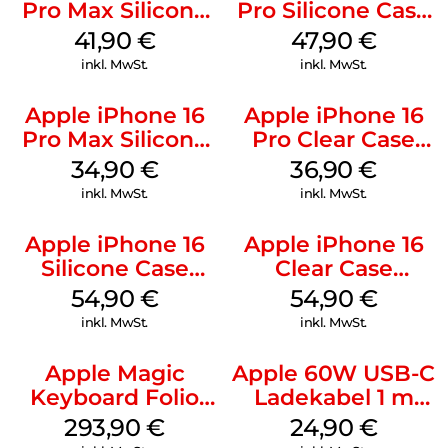
Pro Max Silicone
Pro Silicone Case
Case MagSafe
MagSafe Denim
41,90
€
47,90
€
Ultramarine
inkl. MwSt.
inkl. MwSt.
Apple iPhone 16
Apple iPhone 16
Pro Max Silicone
Pro Clear Case
Case MagSafe
MagSafe
34,90
€
36,90
€
Denim
Transparent
inkl. MwSt.
inkl. MwSt.
Apple iPhone 16
Apple iPhone 16
Silicone Case
Clear Case
MagSafe Lake
MagSafe
54,90
€
54,90
€
Green
Transparent
inkl. MwSt.
inkl. MwSt.
Apple Magic
Apple 60W USB-C
Keyboard Folio
Ladekabel 1 m
iPad 10.9″ (10.Gen.)
Weiß
293,90
€
24,90
€
Weiß