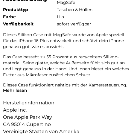
MagSafe
Produkttyp
Taschen & Hüllen
Farbe
Lila
Verfügbarkeit
sofort verfügbar
Dieses Silikon Case mit MagSafe wurde von Apple speziell
für das iPhone 16 Plus entwickelt und schützt dein iPhone
genauso gut, wie es aussieht.
Das Case besteht zu 55 Prozent aus recyceltem Silikon­
material. Seine glatte, weiche Außenseite fühlt sich gut an
und liegt genauso in der Hand. Und innen bietet ein weiches
Futter aus Mikrofaser zusätzlichen Schutz.
Dieses Case funktioniert nahtlos mit der Kamera­steuerung.
Mehr lesen
Es hat eine Saphir­kappe mit einer leitenden Schicht, die die
Bewegungen deines Fingers auf dem Case zur Kamera­
Herstellerinformation
steuerung erkennen kann.
Apple Inc.
Mit integrierten Magneten, die sich perfekt am iPhone 16
One Apple Park Way
Plus ausrichten, hält das Case ganz einfach und sorgt für
CA 95014 Cupertino
schnelleres kabel­loses Laden. Lass dein iPhone beim Laden
einfach im Case und docke dein MagSafe Ladegerät an oder
Vereinigte Staaten von Amerika