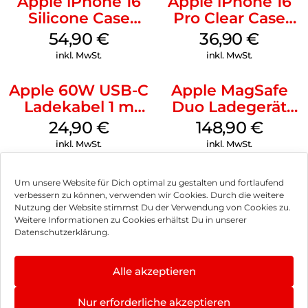
Apple iPhone 16
Apple iPhone 16
Silicone Case
Pro Clear Case
MagSafe Lake
MagSafe
54,90
€
36,90
€
Green
Transparent
inkl. MwSt.
inkl. MwSt.
Apple 60W USB-C
Apple MagSafe
Ladekabel 1 m
Duo Ladegerät
Weiß
Weiß
24,90
€
148,90
€
inkl. MwSt.
inkl. MwSt.
Um unsere Website für Dich optimal zu gestalten und fortlaufend
verbessern zu können, verwenden wir Cookies. Durch die weitere
Nutzung der Website stimmst Du der Verwendung von Cookies zu.
Impressum
Weitere Informationen zu Cookies erhältst Du in unserer
Datenschutzerklärung.
AGB
Datenschutz
Alle akzeptieren
Vertrag widerrufen
Nur erforderliche akzeptieren