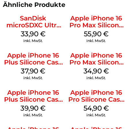
Ähnliche Produkte
SanDisk
Apple iPhone 16
microSDXC Ultra
Pro Max Silicone
128 GB + Adapter
Case MagSafe
33,90
€
55,90
€
Mobile
Stone Gray
inkl. MwSt.
inkl. MwSt.
Apple iPhone 16
Apple iPhone 16
Plus Silicone Case
Pro Max Silicone
MagSafe Lake
Case MagSafe
37,90
€
34,90
€
Green
Denim
inkl. MwSt.
inkl. MwSt.
Apple iPhone 16
Apple iPhone 16
Plus Silicone Case
Pro Silicone Case
MagSafe Plum
MagSafe Black
39,90
€
54,90
€
inkl. MwSt.
inkl. MwSt.