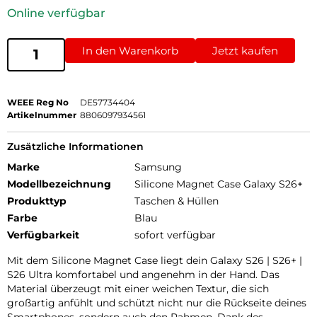
Online verfügbar
In den Warenkorb
Jetzt kaufen
WEEE Reg No
DE57734404
Artikelnummer
8806097934561
Zusätzliche Informationen
Marke
Samsung
Modellbezeichnung
Silicone Magnet Case Galaxy S26+
Produkttyp
Taschen & Hüllen
Farbe
Blau
Verfügbarkeit
sofort verfügbar
Mit dem Silicone Magnet Case liegt dein Galaxy S26 | S26+ |
S26 Ultra komfortabel und angenehm in der Hand. Das
Material überzeugt mit einer weichen Textur, die sich
großartig anfühlt und schützt nicht nur die Rückseite deines
Smartphones, sondern auch den Rahmen. Dank des