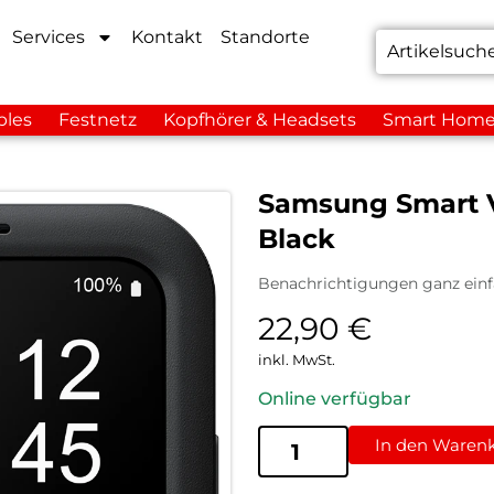
Services
Kontakt
Standorte
bles
Festnetz
Kopfhörer & Headsets
Smart Hom
Samsung Smart V
Black
Benachrichtigungen ganz einf
22,90
€
inkl. MwSt.
Online verfügbar
In den Waren