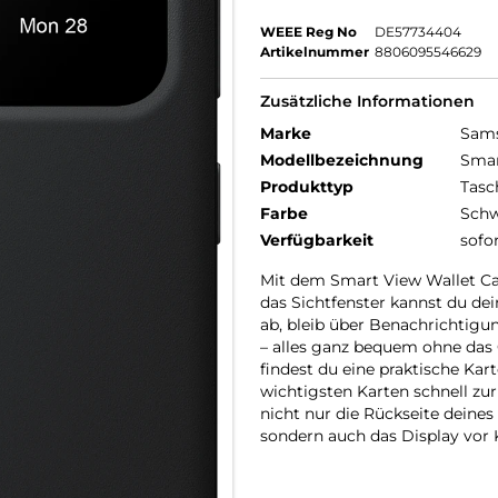
WEEE Reg No
DE57734404
Artikelnummer
8806095546629
Zusätzliche Informationen
Marke
Sam
Modellbezeichnung
Smar
Produkttyp
Tasc
Farbe
Schw
Verfügbarkeit
sofo
Mit dem Smart View Wallet Ca
das Sichtfenster kannst du de
ab, bleib über Benachrichtig
– alles ganz bequem ohne das 
findest du eine praktische Kar
wichtigsten Karten schnell z
nicht nur die Rückseite deine
sondern auch das Display vor 