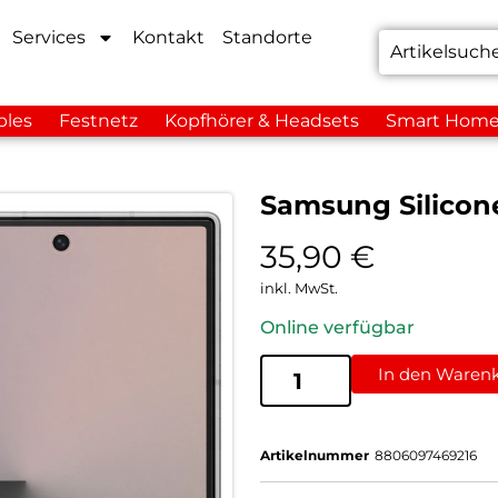
Services
Kontakt
Standorte
bles
Festnetz
Kopfhörer & Headsets
Smart Hom
Samsung Silicone
35,90
€
inkl. MwSt.
Online verfügbar
In den Waren
Artikelnummer
8806097469216