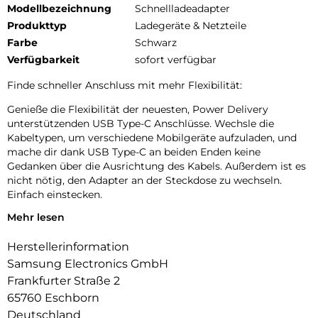
Modellbezeichnung
Schnellladeadapter
Produkttyp
Ladegeräte & Netzteile
Farbe
Schwarz
Verfügbarkeit
sofort verfügbar
Finde schneller Anschluss mit mehr Flexibilität:
Genieße die Flexibilität der neuesten, Power Delivery
unterstützenden USB Type-C Anschlüsse. Wechsle die
Kabeltypen, um verschiedene Mobilgeräte aufzuladen, und
mache dir dank USB Type-C an beiden Enden keine
Gedanken über die Ausrichtung des Kabels. Außerdem ist es
nicht nötig, den Adapter an der Steckdose zu wechseln.
Einfach einstecken.
Mehr lesen
15 W Schnellladen, um bereit zu sein:
Gib deinen Geräten die leistungsstarke Ladeunterstützung,
Herstellerinformation
die sie verdienen. Genieße 15 Watt-Schnellladen mit einer
Samsung Electronics GmbH
breiten Palette an technischen Geräten mit USB Type-C
Frankfurter Straße 2
Anschluss.
65760 Eschborn
Sichere Stromversorgung für dein Gerät:
Deutschland