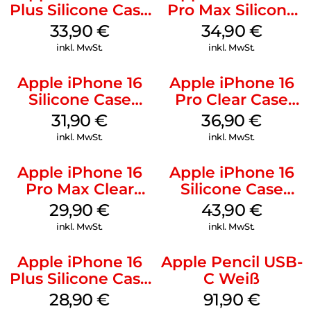
Plus Silicone Case
Pro Max Silicone
MagSafe Lake
Case MagSafe
33,90
€
34,90
€
Green
Denim
inkl. MwSt.
inkl. MwSt.
Apple iPhone 16
Apple iPhone 16
Silicone Case
Pro Clear Case
MagSafe Fuchsia
MagSafe
31,90
€
36,90
€
Transparent
inkl. MwSt.
inkl. MwSt.
Apple iPhone 16
Apple iPhone 16
Pro Max Clear
Silicone Case
Case MagSafe
MagSafe Plum
29,90
€
43,90
€
Transparent
inkl. MwSt.
inkl. MwSt.
Apple iPhone 16
Apple Pencil USB-
Plus Silicone Case
C Weiß
MagSafe Black
28,90
€
91,90
€