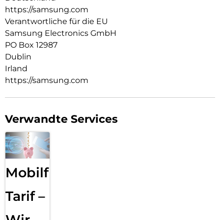
https://samsung.com
Schütze deine Geräte vor Überstrom, Kurzschlüssen und
hohen Temperaturen. Lade dein Gerät auch in instabilen
Verantwortliche für die EU
elektrischen Umgebungen sicher auf, ohne dir Gedanken
Samsung Electronics GmbH
über Rauschen und Leckstrom machen zu müssen.
PO Box 12987
Dublin
Irland
https://samsung.com
Verwandte Services
Mobilfunk
Tarif –
Wir