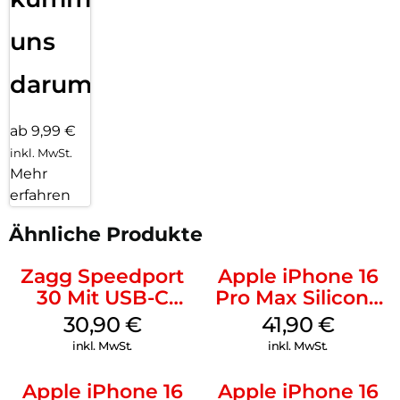
uns
darum!
ab 9,99 €
inkl. MwSt.
Mehr
erfahren
Ähnliche Produkte
Zagg Speedport
Apple iPhone 16
30 Mit USB-C
Pro Max Silicone
Kabel Weiß
Case MagSafe
30,90
€
41,90
€
Ultramarine
inkl. MwSt.
inkl. MwSt.
Apple iPhone 16
Apple iPhone 16