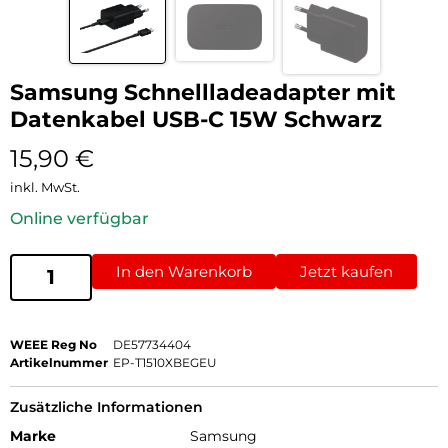
Samsung Schnellladeadapter mit
Datenkabel USB-C 15W Schwarz
15,90
€
inkl. MwSt.
Online verfügbar
In den Warenkorb
Jetzt kaufen
WEEE Reg No
DE57734404
Artikelnummer
EP-T1510XBEGEU
Zusätzliche Informationen
Marke
Samsung