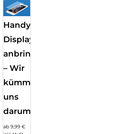
Handy
Displayfolie
anbringen
– Wir
kümmern
uns
darum!
ab 9,99 €
inkl. MwSt.