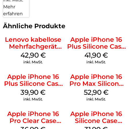
Mehr
erfahren
Ähnliche Produkte
Lenovo kabellose
Apple iPhone 16
Mehrfachgerät
Plus Silicone Case
Luna Grey
MagSafe Stone
42,90
€
41,90
€
Gray
inkl. MwSt.
inkl. MwSt.
Apple iPhone 16
Apple iPhone 16
Plus Silicone Case
Pro Max Silicone
MagSafe Plum
Case MagSafe
39,90
€
52,90
€
Black
inkl. MwSt.
inkl. MwSt.
Apple iPhone 16
Apple iPhone 16
Pro Clear Case
Silicone Case
MagSafe
MagSafe Fuchsia