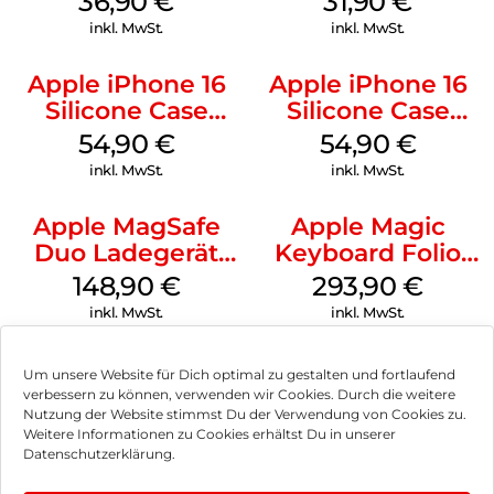
36,90
€
31,90
€
Transparent
inkl. MwSt.
inkl. MwSt.
Apple iPhone 16
Apple iPhone 16
Silicone Case
Silicone Case
MagSafe Lake
MagSafe Black
54,90
€
54,90
€
Green
inkl. MwSt.
inkl. MwSt.
Apple MagSafe
Apple Magic
Duo Ladegerät
Keyboard Folio
Weiß
iPad 10.9″ (10.Gen.)
148,90
€
293,90
€
Weiß
inkl. MwSt.
inkl. MwSt.
Um unsere Website für Dich optimal zu gestalten und fortlaufend
verbessern zu können, verwenden wir Cookies. Durch die weitere
Nutzung der Website stimmst Du der Verwendung von Cookies zu.
Impressum
Weitere Informationen zu Cookies erhältst Du in unserer
Datenschutzerklärung.
AGB