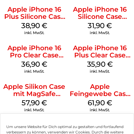
Apple iPhone 16
Apple iPhone 16
Plus Silicone Case
Silicone Case
MagSafe Denim
MagSafe Fuchsia
38,90
€
31,90
€
inkl. MwSt.
inkl. MwSt.
Apple iPhone 16
Apple iPhone 16
Pro Clear Case
Plus Clear Case
MagSafe
MagSafe
36,90
€
35,90
€
Transparent
Transparent
inkl. MwSt.
inkl. MwSt.
Apple Silikon Case
Apple
mit MagSafe
Feingewebe Case
iPhone 14 Pro
iPhone 15 Pro
57,90
€
61,90
€
(PRODUCT)RED
MagSafe Schwarz
inkl. MwSt.
inkl. MwSt.
Um unsere Website für Dich optimal zu gestalten und fortlaufend
verbessern zu können, verwenden wir Cookies. Durch die weitere