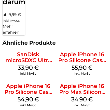
darum!
ab 9,99 €
inkl. MwSt.
Mehr
erfahren
Ähnliche Produkte
SanDisk
Apple iPhone 16
microSDXC Ultra
Pro Silicone Case
128 GB + Adapter
MagSafe Stone
33,90
€
55,90
€
Mobile
Gray
inkl. MwSt.
inkl. MwSt.
Apple iPhone 16
Apple iPhone 16
Pro Silicone Case
Pro Max Silicone
MagSafe Black
Case MagSafe
54,90
€
34,90
€
Denim
inkl. MwSt.
inkl. MwSt.