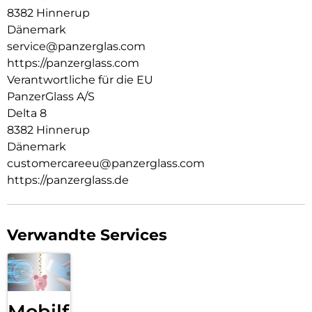
Welt, in der wir leben. Wir legen Wert auf Nachhaltigkeit und
8382 Hinnerup
Selbstdarstellung. Wir kümmern uns um Technik und die
Dänemark
Lebensdauer von Technik. Verwandle dein Handy in ein
service@panzerglas.com
stilvoll geschütztes Accessoire. Zeig der Welt, dass du dich
https://panzerglass.com
um sie sorgst.
Verantwortliche für die EU
PanzerGlass A/S
Delta 8
8382 Hinnerup
Dänemark
customercareeu@panzerglass.com
https://panzerglass.de
Verwandte Services
Mobilfunk