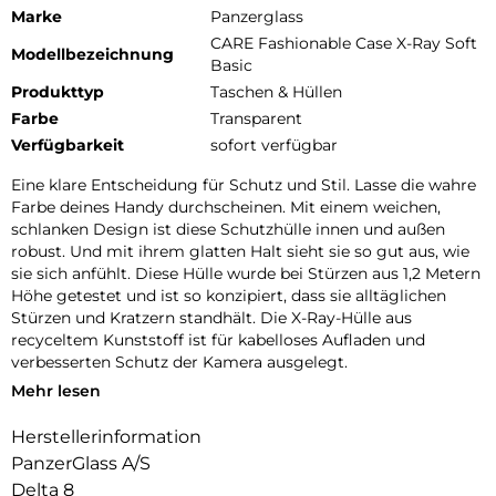
Marke
Panzerglass
CARE Fashionable Case X-Ray Soft
Modellbezeichnung
Basic
Produkttyp
Taschen & Hüllen
Farbe
Transparent
Verfügbarkeit
sofort verfügbar
Eine klare Entscheidung für Schutz und Stil. Lasse die wahre
Farbe deines Handy durchscheinen. Mit einem weichen,
schlanken Design ist diese Schutzhülle innen und außen
robust. Und mit ihrem glatten Halt sieht sie so gut aus, wie
sie sich anfühlt. Diese Hülle wurde bei Stürzen aus 1,2 Metern
Höhe getestet und ist so konzipiert, dass sie alltäglichen
Stürzen und Kratzern standhält. Die X-Ray-Hülle aus
recyceltem Kunststoff ist für kabelloses Aufladen und
verbesserten Schutz der Kamera ausgelegt.
Mehr lesen
DARE TO CARE:
CARE ist eine verspielte und schützende internationale Tech-
Herstellerinformation
und Lifestyle-Marke, die aus den hochwertigsten Materialien
PanzerGlass A/S
hergestellt und von Mode-, Kunst- und Musiktrends
beeinflusst wird. Wir kümmern uns um Menschen und die
Delta 8