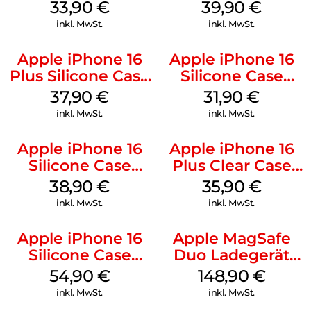
128 GB + Adapter
MagSafe Plum
33,90
€
39,90
€
Mobile
inkl. MwSt.
inkl. MwSt.
Apple iPhone 16
Apple iPhone 16
Plus Silicone Case
Silicone Case
MagSafe Lake
MagSafe Fuchsia
37,90
€
31,90
€
Green
inkl. MwSt.
inkl. MwSt.
Apple iPhone 16
Apple iPhone 16
Silicone Case
Plus Clear Case
MagSafe
MagSafe
38,90
€
35,90
€
Ultramarine
Transparent
inkl. MwSt.
inkl. MwSt.
Apple iPhone 16
Apple MagSafe
Silicone Case
Duo Ladegerät
MagSafe Black
Weiß
54,90
€
148,90
€
inkl. MwSt.
inkl. MwSt.