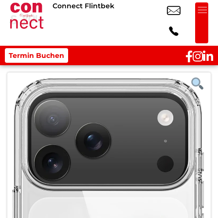
Connect Flintbek
Termin Buchen