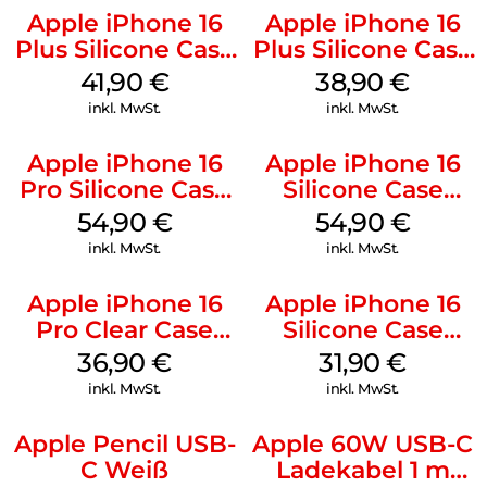
Apple iPhone 16
Apple iPhone 16
Plus Silicone Case
Plus Silicone Case
MagSafe Stone
MagSafe Denim
41,90
€
38,90
€
Gray
inkl. MwSt.
inkl. MwSt.
Apple iPhone 16
Apple iPhone 16
Pro Silicone Case
Silicone Case
MagSafe Black
MagSafe Black
54,90
€
54,90
€
inkl. MwSt.
inkl. MwSt.
Apple iPhone 16
Apple iPhone 16
Pro Clear Case
Silicone Case
MagSafe
MagSafe Fuchsia
36,90
€
31,90
€
Transparent
inkl. MwSt.
inkl. MwSt.
Apple Pencil USB-
Apple 60W USB-C
C Weiß
Ladekabel 1 m