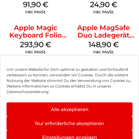
Weiß
91,90
€
24,90
€
inkl. MwSt.
inkl. MwSt.
Apple Magic
Apple MagSafe
Keyboard Folio
Duo Ladegerät
iPad 10.9″ (10.Gen.)
Weiß
293,90
€
148,90
€
Weiß
inkl. MwSt.
inkl. MwSt.
Um unsere Website für Dich optimal zu gestalten und fortlaufend
verbessern zu können, verwenden wir Cookies. Durch die weitere
Nutzung der Website stimmst Du der Verwendung von Cookies zu.
Impressum
Weitere Informationen zu Cookies erhältst Du in unserer
Datenschutzerklärung.
AGB
Datenschutz
Alle akzeptieren
Vertrag widerrufen
Nur erforderliche akzeptieren
Hinweis zur Batterieentsorgung
5.0
×
Einstellungen anzeigen