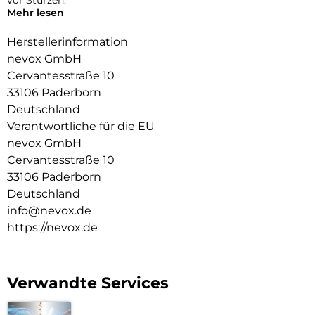
Mehr lesen
Das Display ist durch die seitlichen Flanken geschützt.
Herstellerinformation
Durch das verwendete Material ist diese komplett
nevox GmbH
Transparent und bringt jegliche Farbe des Smartphones,
Cervantesstraße 10
passend zur Geltung.
33106 Paderborn
Die Anschlüsse, Knöpfe und Kamera bleiben voll zugänglich.
Deutschland
Hochwertiges Schmutzabweisendes Material und
Verantwortliche für die EU
Schockproof durch eingearbeitete Luftpolster in den Ecken.
nevox GmbH
Cervantesstraße 10
33106 Paderborn
Deutschland
info@nevox.de
https://nevox.de
Verwandte Services