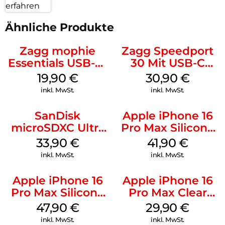
erfahren
Ähnliche Produkte
Zagg mophie
Zagg Speedport
Essentials USB-C-
30 Mit USB-C
20W Charger PD
Kabel Weiß
19,90
€
30,90
€
Weiß
inkl. MwSt.
inkl. MwSt.
SanDisk
Apple iPhone 16
microSDXC Ultra
Pro Max Silicone
128 GB + Adapter
Case MagSafe
33,90
€
41,90
€
Mobile
Ultramarine
inkl. MwSt.
inkl. MwSt.
Apple iPhone 16
Apple iPhone 16
Pro Max Silicone
Pro Max Clear
Case MagSafe
Case MagSafe
47,90
€
29,90
€
Black
Transparent
inkl. MwSt.
inkl. MwSt.