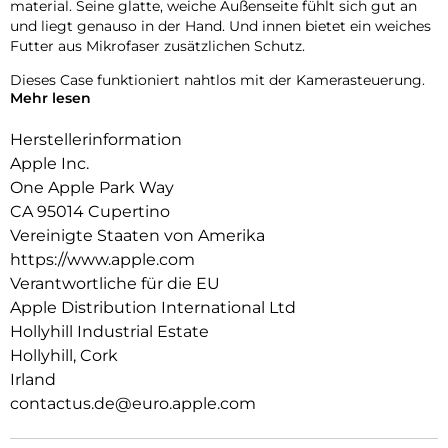
material. Seine glatte, weiche Außenseite fühlt sich gut an
und liegt genauso in der Hand. Und innen bietet ein weiches
Futter aus Mikrofaser zusätzlichen Schutz.
Dieses Case funktioniert nahtlos mit der Kamera­steuerung.
Mehr lesen
Es hat eine Saphir­kappe mit einer leitenden Schicht, die die
Bewegungen deines Fingers auf dem Case zur Kamera­
Herstellerinformation
steuerung erkennen kann.
Apple Inc.
Mit integrierten Magneten, die sich perfekt am iPhone 16 Pro
One Apple Park Way
ausrichten, hält das Case ganz einfach und sorgt für
CA 95014 Cupertino
schnelleres kabel­loses Laden. Lass dein iPhone beim Laden
einfach im Case und docke dein MagSafe Ladegerät an oder
Vereinigte Staaten von Amerika
leg es auf dein Qi2 oder Qi zertifiziertes Ladegerät.
https://www.apple.com
Verantwortliche für die EU
Wie jedes von Apple entwickelte Case durchläuft es im Laufe
Apple Distribution International Ltd
des Design‑ und Fertigungs­prozesses Tausende von
Teststunden. Deshalb sieht es nicht nur großartig aus,
Hollyhill Industrial Estate
sondern ist auch dafür gemacht, dein iPhone vor Kratzern
Hollyhill, Cork
und bei Stürzen zu schützen.
Irland
contactus.de@euro.apple.com