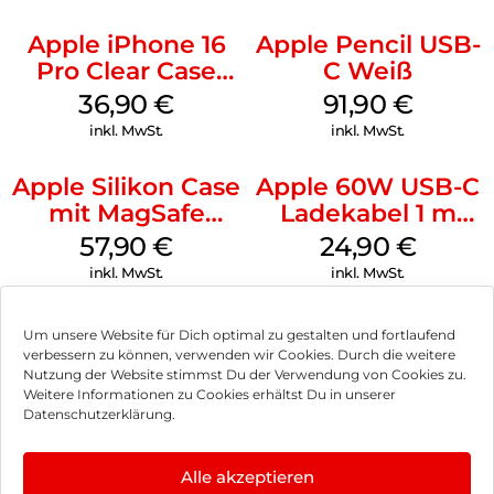
Apple iPhone 16
Apple Pencil USB-
Pro Clear Case
C Weiß
MagSafe
36,90
€
91,90
€
Transparent
inkl. MwSt.
inkl. MwSt.
Apple Silikon Case
Apple 60W USB-C
mit MagSafe
Ladekabel 1 m
iPhone 14 Pro
Weiß
57,90
€
24,90
€
(PRODUCT)RED
inkl. MwSt.
inkl. MwSt.
Um unsere Website für Dich optimal zu gestalten und fortlaufend
verbessern zu können, verwenden wir Cookies. Durch die weitere
Nutzung der Website stimmst Du der Verwendung von Cookies zu.
Impressum
Weitere Informationen zu Cookies erhältst Du in unserer
Datenschutzerklärung.
AGB
Datenschutz
Alle akzeptieren