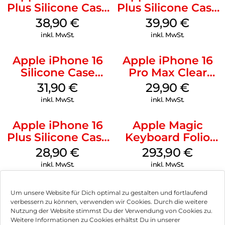
Plus Silicone Case
Plus Silicone Case
MagSafe Denim
MagSafe Plum
38,90
€
39,90
€
inkl. MwSt.
inkl. MwSt.
Apple iPhone 16
Apple iPhone 16
Silicone Case
Pro Max Clear
MagSafe Fuchsia
Case MagSafe
31,90
€
29,90
€
Transparent
inkl. MwSt.
inkl. MwSt.
Apple iPhone 16
Apple Magic
Plus Silicone Case
Keyboard Folio
MagSafe Black
iPad 10.9″ (10.Gen.)
28,90
€
293,90
€
Weiß
inkl. MwSt.
inkl. MwSt.
Um unsere Website für Dich optimal zu gestalten und fortlaufend
verbessern zu können, verwenden wir Cookies. Durch die weitere
Nutzung der Website stimmst Du der Verwendung von Cookies zu.
Impressum
Weitere Informationen zu Cookies erhältst Du in unserer