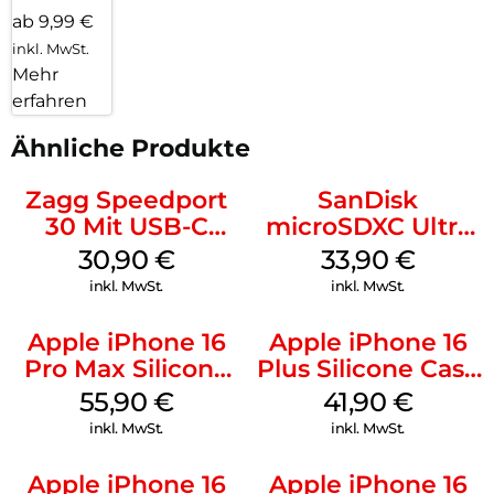
ab 9,99 €
inkl. MwSt.
Mehr
erfahren
Ähnliche Produkte
Zagg Speedport
SanDisk
30 Mit USB-C
microSDXC Ultra
Kabel Weiß
128 GB + Adapter
30,90
€
33,90
€
Mobile
inkl. MwSt.
inkl. MwSt.
Apple iPhone 16
Apple iPhone 16
Pro Max Silicone
Plus Silicone Case
Case MagSafe
MagSafe Stone
55,90
€
41,90
€
Stone Gray
Gray
inkl. MwSt.
inkl. MwSt.
Apple iPhone 16
Apple iPhone 16