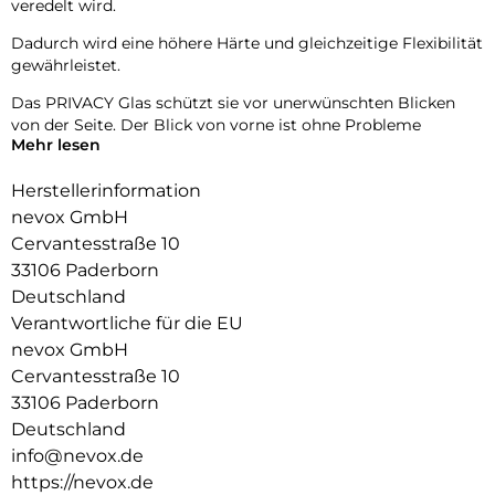
veredelt wird.
Dadurch wird eine höhere Härte und gleichzeitige Flexibilität
gewährleistet.
Das PRIVACY Glas schützt sie vor unerwünschten Blicken
von der Seite. Der Blick von vorne ist ohne Probleme
Mehr lesen
möglich, gleichzeitig wird der Blick von der Seite
abgedunkelt.
Herstellerinformation
Das NEVOGLASS 3D ist an den Kanten gewölbt und passt
nevox GmbH
sich somit dem Display an, wodurch eine bessere Haptik
Cervantesstraße 10
erzielt.
33106 Paderborn
Durch die Umformungen wird das komplette Display
Deutschland
zuverlässig geschützt.
Verantwortliche für die EU
nevox GmbH
Cervantesstraße 10
33106 Paderborn
Deutschland
info@nevox.de
https://nevox.de