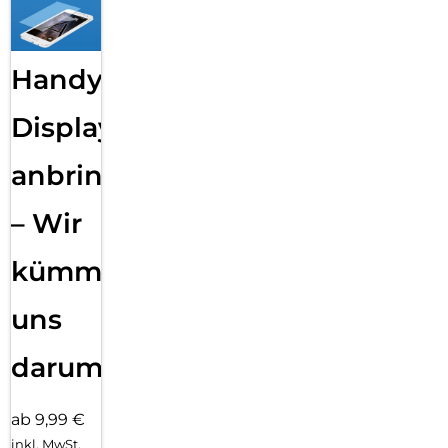
Handy
Displayfolie
anbringen
– Wir
kümmern
uns
darum!
ab 9,99 €
inkl. MwSt.