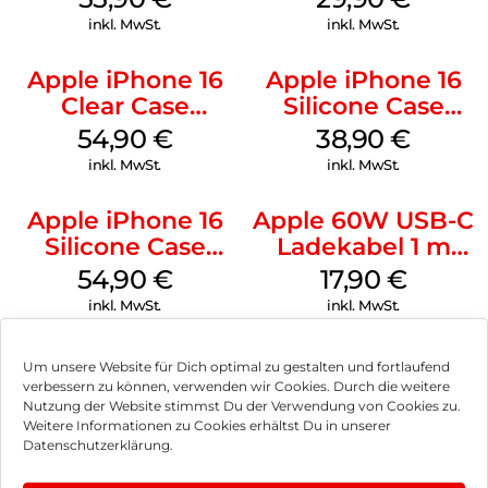
Stone Gray
Transparent
inkl. MwSt.
inkl. MwSt.
Apple iPhone 16
Apple iPhone 16
Clear Case
Silicone Case
MagSafe
MagSafe
54,90
€
38,90
€
Transparent
Ultramarine
inkl. MwSt.
inkl. MwSt.
Apple iPhone 16
Apple 60W USB-C
Silicone Case
Ladekabel 1 m
MagSafe Lake
Weiß
54,90
€
17,90
€
Green
inkl. MwSt.
inkl. MwSt.
Um unsere Website für Dich optimal zu gestalten und fortlaufend
verbessern zu können, verwenden wir Cookies. Durch die weitere
Nutzung der Website stimmst Du der Verwendung von Cookies zu.
Impressum
Weitere Informationen zu Cookies erhältst Du in unserer
Datenschutzerklärung.
AGB