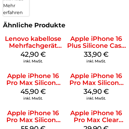
Mehr
erfahren
Ähnliche Produkte
Lenovo kabellose
Apple iPhone 16
Mehrfachgerät
Plus Silicone Case
Luna Grey
MagSafe Lake
42,90
€
33,90
€
Green
inkl. MwSt.
inkl. MwSt.
Apple iPhone 16
Apple iPhone 16
Pro Max Silicone
Pro Max Silicone
Case MagSafe
Case MagSafe
45,90
€
34,90
€
Ultramarine
Denim
inkl. MwSt.
inkl. MwSt.
Apple iPhone 16
Apple iPhone 16
Pro Max Silicone
Pro Max Clear
Case MagSafe
Case MagSafe
55,90
€
29,90
€