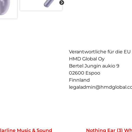
deine Stimme auch bei Gespräc
die Kontrollleuchten an den Oh
Lässt dich nicht im Stich:
Bis zu 7 Stunden geräuschunte
dann deine Ohrhörer unterwegs
ANC-Hörgenuss.
Verbinden auf deine Art:
Mit der Google Schnellkopplu
Verantwortliche für die EU
Android-Geräten herstellen. D
HMD Global Oy
Verbindung zu mehreren Quellen
Bertel Jungin aukio 9
einem Gerät ansehen und auf
02600 Espoo
Finnland
legaladmin@hmdglobal.
larline Music & Sound
Nothing Ear (3) Wh