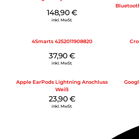
Bluetoot
148,90
€
inkl. MwSt.
4Smarts 4252011908820
Cro
37,90
€
inkl. MwSt.
Apple EarPods Lightning Anschluss
Googl
Weiß
23,90
€
inkl. MwSt.