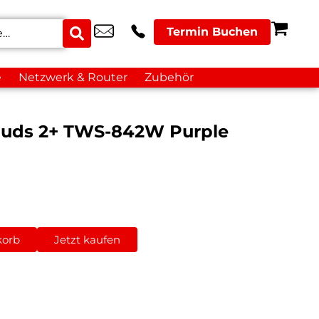
Termin Buchen
e
Netzwerk & Router
Zubehör
buds 2+ TWS-842W Purple
korb
Jetzt kaufen