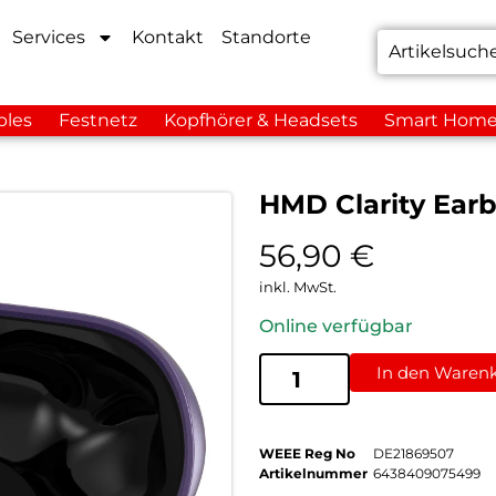
Services
Kontakt
Standorte
bles
Festnetz
Kopfhörer & Headsets
Smart Hom
HMD Clarity Ear
56,90
€
inkl. MwSt.
Online verfügbar
In den Waren
WEEE Reg No
DE21869507
Artikelnummer
6438409075499