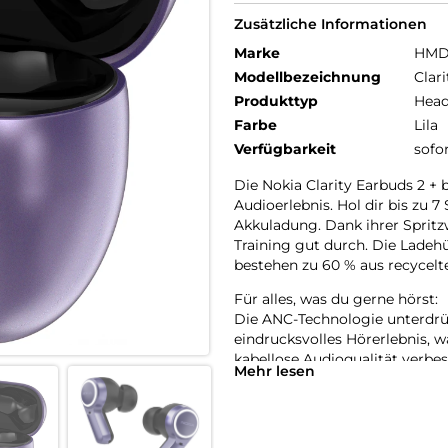
Zusätzliche Informationen
Marke
HM
Modellbezeichnung
Clar
Produkttyp
Head
Farbe
Lila
Verfügbarkeit
sofo
Die Nokia Clarity Earbuds 2 + 
Audioerlebnis. Hol dir bis zu
Akkuladung. Dank ihrer Spritz
Training gut durch. Die Ladeh
bestehen zu 60 % aus recycelt
Für alles, was du gerne hörst:
Die ANC-Technologie unterdrüc
eindrucksvolles Hörerlebnis,
kabellose Audioqualität verbes
Mehr lesen
weniger Verzögerungen im Ni
Verschaff dir bei Anrufen Gehö
Die Qualcomm cVc-Technologie