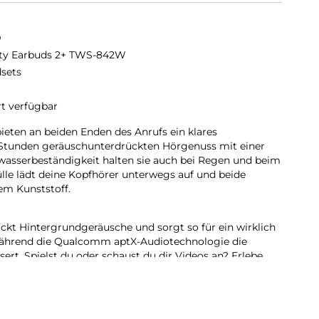
D
ity Earbuds 2+ TWS-842W
sets
rt verfügbar
bieten an beiden Enden des Anrufs ein klares
 7 Stunden geräuschunterdrückten Hörgenuss mit einer
wasserbeständigkeit halten sie auch bei Regen und beim
ülle lädt deine Kopfhörer unterwegs auf und beide
em Kunststoff.
kt Hintergrundgeräusche und sorgt so für ein wirklich
 während die Qualcomm aptX-Audiotechnologie die
sert. Spielst du oder schaust du dir Videos an? Erlebe
edriglatenz-Modus.
r:
 reduziert Hintergrundgeräusche und sorgt dafür, dass