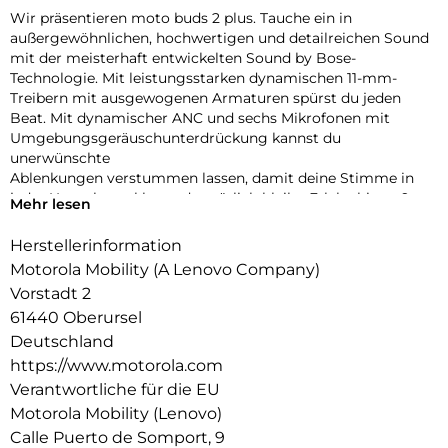
Wir präsentieren moto buds 2 plus. Tauche ein in
außergewöhnlichen, hochwertigen und detailreichen Sound
mit der meisterhaft entwickelten Sound by Bose-
Technologie. Mit leistungsstarken dynamischen 11-mm-
Treibern mit ausgewogenen Armaturen spürst du jeden
Beat. Mit dynamischer ANC und sechs Mikrofonen mit
Umgebungsgeräuschunterdrückung kannst du
unerwünschte
Ablenkungen verstummen lassen, damit deine Stimme in
jeder Umgebung klar und natürlich bleibt. Erlebe bis zu 9
Mehr lesen
Stunden ununterbrochene Wiedergabe und insgesamt 40
Stunden mit dem elegant gestalteten Gehäuse und der
Herstellerinformation
Schnellaufladung. Intelligente Funktionen wie die Dual-
Motorola Mobility (A Lenovo Company)
Verbindung, die Trageerkennung und moto ai sorgen für ein
Vorstadt 2
nahtloses Erlebnis, das deinen Alltag auf Schritt und Tritt
61440 Oberursel
bereichert. Die moto buds 2 plus sind sorgfältig verarbeitet,
verfügen über ein kompaktes, ergonomisches Design, sind
Deutschland
spritzwassergeschützt gemäß IP54 und definieren
https://www.motorola.com
hochwertige Alltagsleistung neu.
Verantwortliche für die EU
Motorola Mobility (Lenovo)
Calle Puerto de Somport, 9