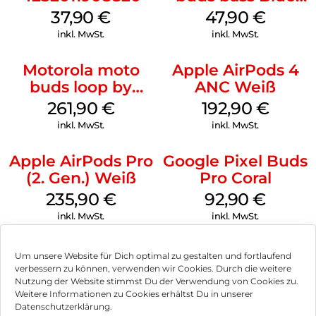
Jewel
37,90
€
47,90
€
inkl. MwSt.
inkl. MwSt.
Motorola moto
Apple AirPods 4
buds loop by
ANC Weiß
Swarovski French
261,90
€
192,90
€
Oak
inkl. MwSt.
inkl. MwSt.
Apple AirPods Pro
Google Pixel Buds
(2. Gen.) Weiß
Pro Coral
235,90
€
92,90
€
inkl. MwSt.
inkl. MwSt.
Um unsere Website für Dich optimal zu gestalten und fortlaufend
verbessern zu können, verwenden wir Cookies. Durch die weitere
Nutzung der Website stimmst Du der Verwendung von Cookies zu.
Impressum
Weitere Informationen zu Cookies erhältst Du in unserer
Datenschutzerklärung.