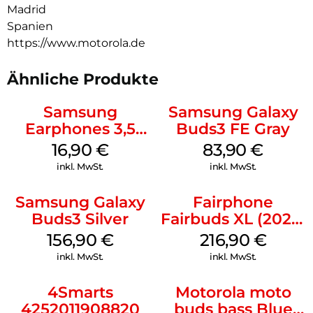
Madrid
Spanien
https://www.motorola.de
Ähnliche Produkte
Samsung
Samsung Galaxy
Earphones 3,5
Buds3 FE Gray
mm Schwarz
16,90
€
83,90
€
inkl. MwSt.
inkl. MwSt.
Samsung Galaxy
Fairphone
Buds3 Silver
Fairbuds XL (2025)
Horizon Black
156,90
€
216,90
€
inkl. MwSt.
inkl. MwSt.
4Smarts
Motorola moto
4252011908820
buds bass Blue