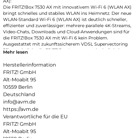
AX):
Die FRITZ!Box 7530 AX mit innovativem Wi-Fi 6 (WLAN AX)
bringt schnelles und stabiles WLAN ins Heimnetz. Der neue
WLAN-Standard Wi-Fi 6 (WLAN AX) ist deutlich schneller,
effizienter und zuverlässiger: mehrere parallele 4K-Streams,
Video-Chats, Downloads und Cloud-Anwendungen sind für
die FRITZ!Box 7530 AX mit Wi-Fi 6 kein Problem.
Ausgestattet mit zukunftssicherem VDSL Supervectoring
35b ermöglicht die FRITZ!Box Internetgeschwindigkeiten
Mehr lesen
von bis zu 300 MBit/s. Gigabit-LAN, USB und die VoIP-
Telefonanlage mit DECTBasisstation sowie ein Anschluss für
Herstellerinformation
ein analoges Telefon komplettieren das vielseitige
FRITZ! GmbH
Kommunikationsangebot.
Alt-Moabit 95
Innovatives Wi-Fi 6 (WLAN AX) für ein Mesh-Heimnetz mit
10559 Berlin
vielen WLAN-Endgeräten:
Deutschland
Der neue Standard Wi-Fi 6 (WLAN AX) trägt der stetig
info@avm.de
wachsenden Zahl an WLAN-Geräten Rechnung. Durch
https://avm.de
Verringerung der Latenzzeiten und neues
Modulationsverfahren OFDMA mit QAM-1024 sorgt Wi-Fi 6
Verantwortliche für die EU
(WLAN AX) für einen schnellen und stabilen Datenfluss.
FRITZ! GmbH
Insgesamt steht eine Bandbreite von 1.800 MBit/s im 5-
Alt-Moabit 95
GHzBand und 600 MBit/s im 2,4-GHz-Band für viele parallele