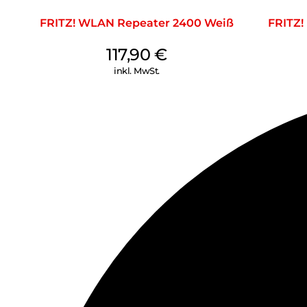
FRITZ! WLAN Repeater 2400 Weiß
FRITZ!
117,90
€
inkl. MwSt.