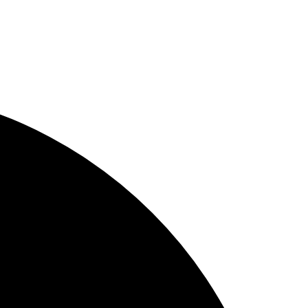
ts ab dem nächsten Arbeitstag einen kostenlosen
andeln Sie jetzt! Durch den Einsatz von BlueOptics LWL
e für steigende Anforderungen gerüstet werden.
höhtes Datenaufkommen, höhere Übertragungsraten,
 Leistung und/oder eine höhere Zuverlässigkeit
cs LWL Patchkabeln optimieren Sie Ihre Verbindungen
 CAPEX Kosten.