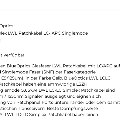
Optics
lex LWL Patchkabel LC- APC Singlemode
l
rt verfügbar
en BlueOptics Glasfaser LWL Patchkabel mit LC/APC auf
 Singlemode Faser (SMF) der Faserkategorie
 E9/125µm), in der Farbe Gelb. BlueOptics LWL LCLC
 Patchkabel haben eine ammwidrige LSZH
glemode G.657.A1 LWL LC-LC Simplex Patchkabel sind
m / 1550nm Signalen ausgelegt und eignen sich
dung von Patchpanel Ports untereinander oder dem damit
ptischen Transceivern. Beste Dämpfungswerte
A1 LWL LC-LC Simplex Patchkabel haben einen
 Kilometer, eine geringe Eingangsdämpfung (Input
mpfung (Return Loss). Individuelle Längen sind auf
Höchste Komponentenqualität Für verlustfreie