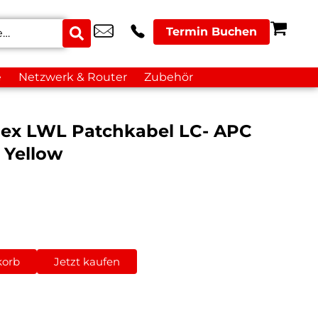
Termin Buchen
e
Netzwerk & Router
Zubehör
lex LWL Patchkabel LC- APC
 Yellow
korb
Jetzt kaufen