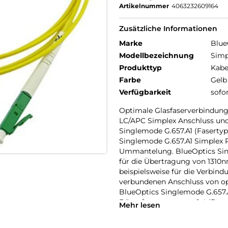
Artikelnummer
4063232609164
Zusätzliche Informationen
Marke
Blue
Modellbezeichnung
Simp
Produkttyp
Kabe
Farbe
Gelb
Verfügbarkeit
sofo
Optimale Glasfaserverbindung
LC/APC Simplex Anschluss und
Singlemode G.657.A1 (Fasertyp
Singlemode G.657.A1 Simplex
Ummantelung. BlueOptics Sin
für die Übertragung von 1310n
beispielsweise für die Verbin
verbundenen Anschluss von o
BlueOptics Singlemode G.657.
Dämpfungswert von 0,4dB pro
Mehr lesen
Loss) und eine hohe Rückussdä
Anfrage ebenfalls erhältlich. 