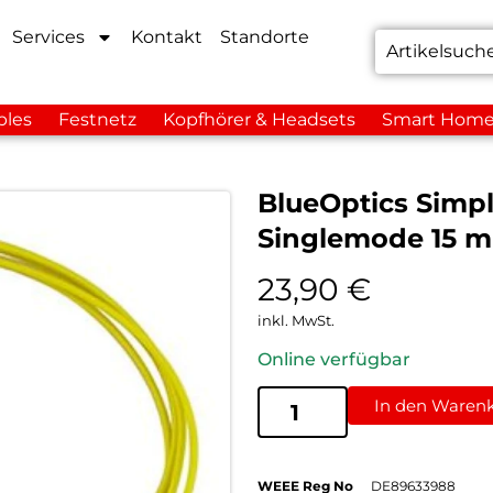
Services
Kontakt
Standorte
bles
Festnetz
Kopfhörer & Headsets
Smart Hom
BlueOptics Simp
Singlemode 15 m
23,90
€
inkl. MwSt.
Online verfügbar
In den Waren
WEEE Reg No
DE89633988