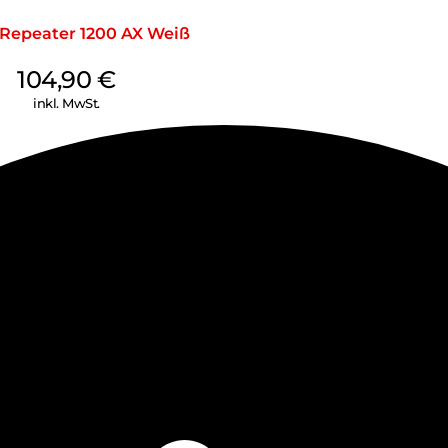
Vorabaustausch umfasst berei
Versand der Austauschkabel. H
 Repeater 1200 AX Weiß
Patchkabeln, können Netzwerk
Unabhängig davon, ob ein er
104,90
€
größere Skalierbarkeit, höhere
gewünscht wird. Mit BlueOpti
inkl. MwSt.
und reduzieren Ihre OPEX und