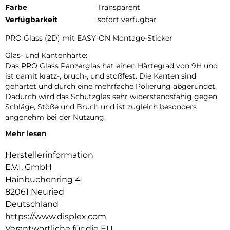
Farbe
Transparent
Verfügbarkeit
sofort verfügbar
PRO Glass (2D) mit EASY-ON Montage-Sticker
Glas- und Kantenhärte:
Das PRO Glass Panzerglas hat einen Härtegrad von 9H und
ist damit kratz-, bruch-, und stoßfest. Die Kanten sind
gehärtet und durch eine mehrfache Polierung abgerundet.
Dadurch wird das Schutzglas sehr widerstandsfähig gegen
Schläge, Stöße und Bruch und ist zugleich besonders
angenehm bei der Nutzung.
Mehr lesen
Hüllenfreundlich:
PRO Glass wird bis auf 5/100 mm genau auf die Smartphone
Herstellerinformation
Konturen gefertigt und passt somit perfekt auf Ihr
Smartphone. Außerdem ist die Schutzfolie ultradünn. Somit
E.V.I. GmbH
lassen sich alle handelsüblichen Schutzhüllen & Cases mit
Hainbuchenring 4
der Panzerglasfolie benutzen. Durch einen kombinierten
82061 Neuried
Schutz aus PRO Glass und Ihrer Lieblingshülle wird Ihr
Deutschland
Smartphone rundum optimal geschützt.
https://www.displex.com
Anti Fingerprint:
Verantwortliche für die EU