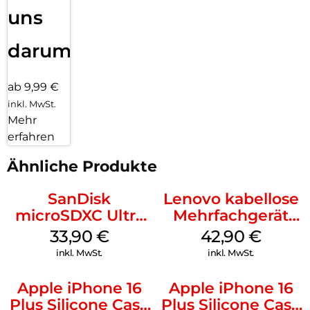
uns
darum!
ab 9,99 €
inkl. MwSt.
Mehr
erfahren
Ähnliche Produkte
SanDisk
Lenovo kabellose
microSDXC Ultra
Mehrfachgerät
128 GB + Adapter
Luna Grey
33,90
€
42,90
€
Mobile
inkl. MwSt.
inkl. MwSt.
Apple iPhone 16
Apple iPhone 16
Plus Silicone Case
Plus Silicone Case