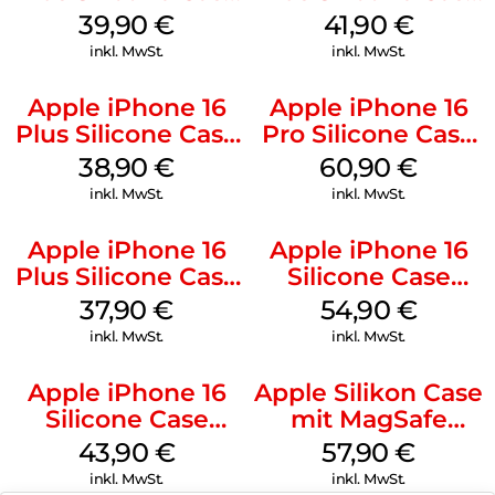
MagSafe Plum
MagSafe Stone
39,90
€
41,90
€
Gray
inkl. MwSt.
inkl. MwSt.
Apple iPhone 16
Apple iPhone 16
Plus Silicone Case
Pro Silicone Case
MagSafe Denim
MagSafe Stone
38,90
€
60,90
€
Gray
inkl. MwSt.
inkl. MwSt.
Apple iPhone 16
Apple iPhone 16
Plus Silicone Case
Silicone Case
MagSafe Lake
MagSafe Black
37,90
€
54,90
€
Green
inkl. MwSt.
inkl. MwSt.
Apple iPhone 16
Apple Silikon Case
Silicone Case
mit MagSafe
MagSafe Plum
iPhone 14 Pro
43,90
€
57,90
€
(PRODUCT)RED
inkl. MwSt.
inkl. MwSt.