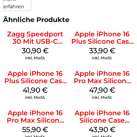
erfahren
Ähnliche Produkte
Zagg Speedport
Apple iPhone 16
30 Mit USB-C
Plus Silicone Case
Kabel Weiß
MagSafe Lake
30,90
€
33,90
€
Green
inkl. MwSt.
inkl. MwSt.
Apple iPhone 16
Apple iPhone 16
Plus Silicone Case
Pro Max Silicone
MagSafe Stone
Case MagSafe
41,90
€
47,90
€
Gray
Black
inkl. MwSt.
inkl. MwSt.
Apple iPhone 16
Apple iPhone 16
Pro Max Silicone
Silicone Case
Case MagSafe
MagSafe Plum
55,90
€
43,90
€
Stone Gray
inkl. MwSt.
inkl. MwSt.