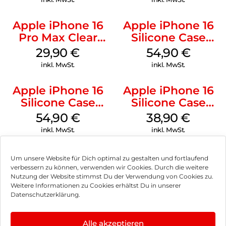
Apple iPhone 16
Apple iPhone 16
Pro Max Clear
Silicone Case
Case MagSafe
MagSafe Lake
29,90
€
54,90
€
Transparent
Green
inkl. MwSt.
inkl. MwSt.
Apple iPhone 16
Apple iPhone 16
Silicone Case
Silicone Case
MagSafe Black
MagSafe
54,90
€
38,90
€
Ultramarine
inkl. MwSt.
inkl. MwSt.
Um unsere Website für Dich optimal zu gestalten und fortlaufend
verbessern zu können, verwenden wir Cookies. Durch die weitere
Nutzung der Website stimmst Du der Verwendung von Cookies zu.
Impressum
Weitere Informationen zu Cookies erhältst Du in unserer
Datenschutzerklärung.
AGB
Datenschutz
Alle akzeptieren