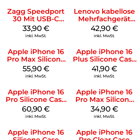
Zagg Speedport
Lenovo kabellose
30 Mit USB-C
Mehrfachgerät
Kabel Weiß
Luna Grey
33,90
€
42,90
€
inkl. MwSt.
inkl. MwSt.
Apple iPhone 16
Apple iPhone 16
Pro Max Silicone
Plus Silicone Case
Case MagSafe
MagSafe Stone
55,90
€
41,90
€
Stone Gray
Gray
inkl. MwSt.
inkl. MwSt.
Apple iPhone 16
Apple iPhone 16
Pro Silicone Case
Pro Max Silicone
MagSafe Stone
Case MagSafe
60,90
€
34,90
€
Gray
Denim
inkl. MwSt.
inkl. MwSt.
Apple iPhone 16
Apple iPhone 16
Silicone Case
Pro Clear Case