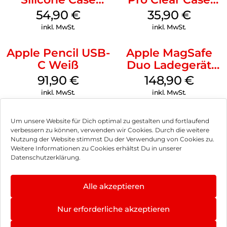
MagSafe Lake
MagSafe
54,90
€
35,90
€
Green
Transparent
inkl. MwSt.
inkl. MwSt.
Apple Pencil USB-
Apple MagSafe
C Weiß
Duo Ladegerät
Weiß
91,90
€
148,90
€
inkl. MwSt.
inkl. MwSt.
Um unsere Website für Dich optimal zu gestalten und fortlaufend
verbessern zu können, verwenden wir Cookies. Durch die weitere
Nutzung der Website stimmst Du der Verwendung von Cookies zu.
Impressum
Weitere Informationen zu Cookies erhältst Du in unserer
Datenschutzerklärung.
AGB
Datenschutz
Alle akzeptieren
Vertrag widerrufen
Nur erforderliche akzeptieren
Hinweis zur Batterieentsorgung