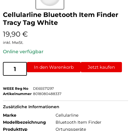
Cellularline Bluetooth Item Finder
Tracy Tag White
19,90
€
inkl. MwSt.
Online verfügbar
In den Warenkorb
Jetzt kaufen
WEEE Reg No
DE65571297
Artikelnummer
8018080488337
Zusätzliche Informationen
Marke
Cellularline
Modellbezeichnung
Bluetooth Item Finder
Produkttyp
Ortungsgeräte