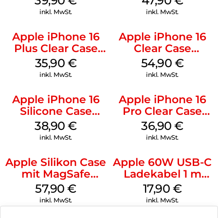
39,90
€
47,90
€
inkl. MwSt.
inkl. MwSt.
Apple iPhone 16
Apple iPhone 16
Plus Clear Case
Clear Case
MagSafe
MagSafe
35,90
€
54,90
€
Transparent
Transparent
inkl. MwSt.
inkl. MwSt.
Apple iPhone 16
Apple iPhone 16
Silicone Case
Pro Clear Case
MagSafe
MagSafe
38,90
€
36,90
€
Ultramarine
Transparent
inkl. MwSt.
inkl. MwSt.
Apple Silikon Case
Apple 60W USB-C
mit MagSafe
Ladekabel 1 m
iPhone 14 Pro
Weiß
57,90
€
17,90
€
(PRODUCT)RED
inkl. MwSt.
inkl. MwSt.