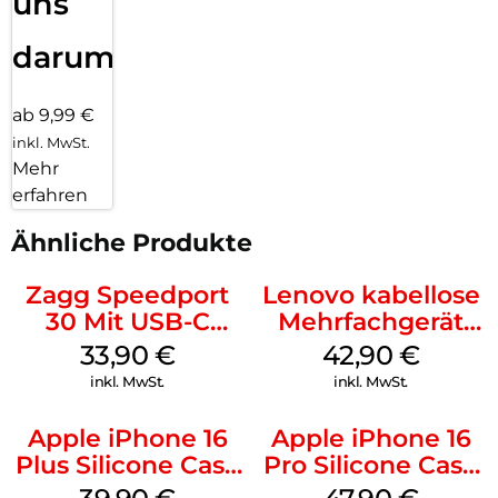
uns
darum!
ab 9,99 €
inkl. MwSt.
Mehr
erfahren
Ähnliche Produkte
Zagg Speedport
Lenovo kabellose
30 Mit USB-C
Mehrfachgerät
Kabel Weiß
Luna Grey
33,90
€
42,90
€
inkl. MwSt.
inkl. MwSt.
Apple iPhone 16
Apple iPhone 16
Plus Silicone Case
Pro Silicone Case
MagSafe Plum
MagSafe Denim