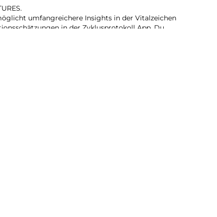
TURES.
glicht umfangreichere Insights in der Vitalzeichen
ionsschätzungen in der Zyklusprotokoll App. Du
afindex, Mitteilungen bei Schlafapnoe und kannst dich
 du eine ungewöhnlich hohe oder niedrige Herzfrequenz
erzrhythmus hast.
EIT.
eit für den ganzen Tag kannst du noch mehr machen. Du
ei der SE 27 und nach nur 15 Minuten laden hält die
.
d das Zifferblatt, ohne deine Hand zu heben, um das
glichkeiten, deine Trainings zu tracken. Und mit
t du deine Ziele schneller als je zuvor.
m einen Anruf an, hör Musik und Podcasts, verwende Siri
 SE 3 (GPS) funktioniert mit deinem iPhone und im