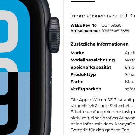
Informationen nach EU Da
WEEE Reg No
DE11169330
Artikelnummer
0195950645859
Zusätzliche Informationen
Marke
Appl
Modellbezeichnung
Watc
Speicherkapazität
64 
Produkttyp
Smar
Farbe
Blau
Verfügbarkeit
sofo
Die Apple Watch SE 3 ist vollg
Konnektivität und Sicherheit –
Erhalte umfangreichere Insight
aktiv mit einer großen Auswah
deine Infos mit dem AlwaysOn
Batterie für den ganzen Tag.