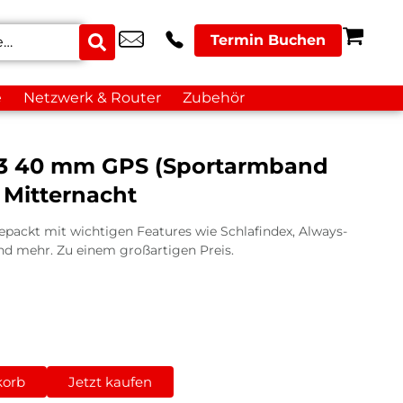
Termin Buchen
e
Netzwerk & Router
Zubehör
 3 40 mm GPS (Sportarmband
 Mitternacht
gepackt mit wichtigen Features wie Schlafindex, Always-
und mehr. Zu einem großartigen Preis.
korb
Jetzt kaufen