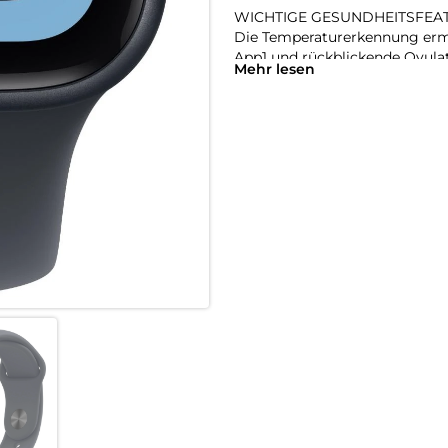
WICHTIGE GESUNDHEITSFEA
Die Temperaturerkennung ermö
App1 und rückblickende Ovulat
Mehr lesen
bekommst einen täglichen Schl
benachrichtigen lassen, wenn
oder einen unregelmäßigen H
RICHTIG GUTE BATTERIELAUFZ
Mit 18 Stunden Batterielaufz
lädst doppelt so schnell wie b
Batterie bis zu 8 Stunden lang
ALWAYS-ON DISPLAY.
Jetzt siehst du die Uhrzeit un
Display zu aktivieren.
STARK FÜR DEINE FITNESS.
Die SE 3 gibt dir unzählige Mö
Messwerten in Echtzeit erreichs
BLEIB IN VERBINDUNG.
Sende eine Textnachricht, nim
und erhalte Mitteilungen. Die