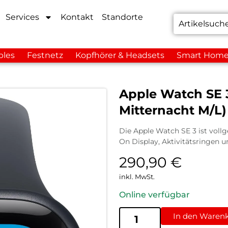
Services
Kontakt
Standorte
bles
Festnetz
Kopfhörer & Headsets
Smart Hom
Apple Watch SE
Mitternacht M/L)
Die Apple Watch SE 3 ist voll
On Display, Aktivitätsringen 
290,90
€
inkl. MwSt.
Online verfügbar
In den Waren