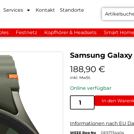
Services
Kontakt
Standorte
bles
Festnetz
Kopfhörer & Headsets
Smart Hom
Samsung Galaxy
188,90
€
inkl. MwSt.
Online verfügbar
In den Waren
Informationen nach EU Da
WEEE Reg No
DE57734404