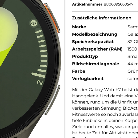
Artikelnummer
8806095660547
Zusätzliche Informationen
Marke
Sam
Modellbezeichnung
Gala
Speicherkapazität
32 G
Arbeitsspeicher (RAM)
1500
Produkttyp
Smar
Bildschirmdiagonale
44 
Farbe
Grü
Verfügbarkeit
sofo
Mit der Galaxy Watch7 holst du
Handgelenk. Und damit eine Viel
können, rund um die Uhr fit 
verbesserten Samsung BioActi
Fitnesswerte so noch zuverläss
tiefe Einblicke in deinen Körpe
Ziele rund um alles, was dir g
Ist heute Zeit für Aktivität o