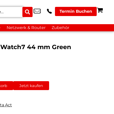
Termin Buchen
e
Netzwerk & Router
Zubehör
 Watch7 44 mm Green
korb
Jetzt kaufen
ta Act