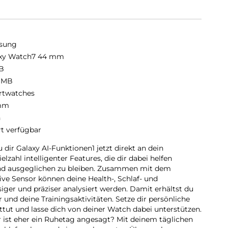
sung
xy Watch7 44 mm
B
 MB
twatches
mm
n
rt verfügbar
 dir Galaxy AI-Funktionen1 jetzt direkt an dein
zahl intelligenter Features, die dir dabei helfen
und ausgeglichen zu bleiben. Zusammen mit dem
ve Sensor können deine Health-, Schlaf- und
iger und präziser analysiert werden. Damit erhältst du
r und deine Trainingsaktivitäten. Setze dir persönliche
uttut und lasse dich von deiner Watch dabei unterstützen.
der ist eher ein Ruhetag angesagt? Mit deinem täglichen