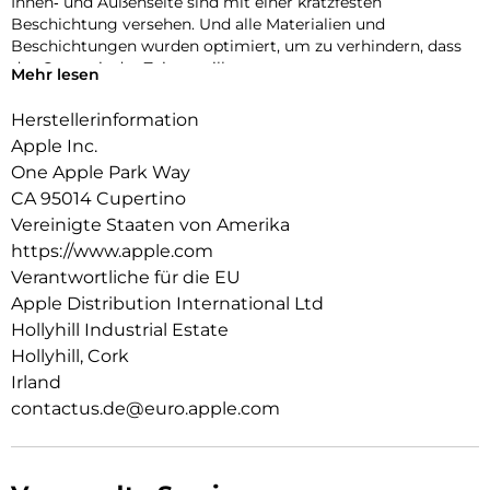
Innen‑ und Außenseite sind mit einer kratzfesten
Beschichtung versehen. Und alle Materialien und
Beschichtungen wurden optimiert, um zu verhindern, dass
das Case mit der Zeit vergilbt.
Mehr lesen
Mit integrierten Magneten, die sich perfekt am iPhone 17e
ausrichten, hält das Case ganz einfach und sorgt für
Herstellerinformation
schnelleres kabelloses Laden. Lass dein iPhone beim Laden
Apple Inc.
einfach im Case und docke dein MagSafe Ladegerät an oder
One Apple Park Way
leg es auf dein Qi2 zertifiziertes Ladegerät.
CA 95014 Cupertino
Wie jedes von Apple entwickelte Case durchläuft es im Laufe
des Design‑ und Fertigungs­prozesses Tausende von
Vereinigte Staaten von Amerika
Teststunden. Deshalb sieht es nicht nur großartig aus,
https://www.apple.com
sondern schützt dein iPhone auch vor Kratzern und bei
Verantwortliche für die EU
Stürzen.
Apple Distribution International Ltd
Hollyhill Industrial Estate
Hollyhill, Cork
Irland
contactus.de@euro.apple.com