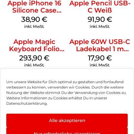
Apple iPhone 16
Apple Pencil USB-
Silicone Case
C Weiß
MagSafe
38,90
€
91,90
€
Ultramarine
inkl. MwSt.
inkl. MwSt.
Apple Magic
Apple 60W USB-C
Keyboard Folio
Ladekabel 1 m
iPad 10.9″ (10.Gen.)
Weiß
293,90
€
17,90
€
Weiß
inkl. MwSt.
inkl. MwSt.
Um unsere Website für Dich optimal zu gestalten und fortlaufend
verbessern zu können, verwenden wir Cookies. Durch die weitere
Nutzung der Website stimmst Du der Verwendung von Cookies zu.
Impressum
Weitere Informationen zu Cookies erhältst Du in unserer
Datenschutzerklärung.
AGB
Datenschutz
Alle akzeptieren
Vertrag widerrufen
Nur erforderliche akzeptieren