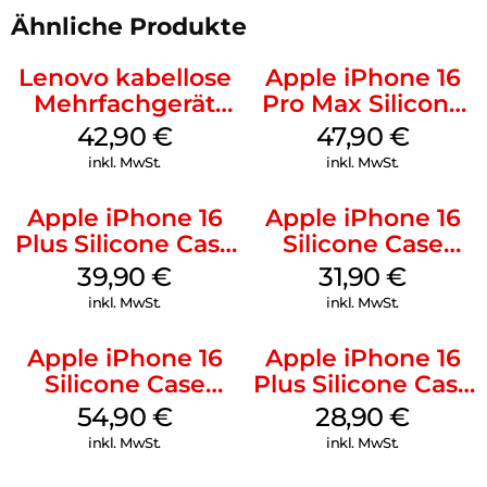
Ähnliche Produkte
Lenovo kabellose
Apple iPhone 16
Mehrfachgerät
Pro Max Silicone
Luna Grey
Case MagSafe
42,90
€
47,90
€
Black
inkl. MwSt.
inkl. MwSt.
Apple iPhone 16
Apple iPhone 16
Plus Silicone Case
Silicone Case
MagSafe Plum
MagSafe Fuchsia
39,90
€
31,90
€
inkl. MwSt.
inkl. MwSt.
Apple iPhone 16
Apple iPhone 16
Silicone Case
Plus Silicone Case
MagSafe Lake
MagSafe Black
54,90
€
28,90
€
Green
inkl. MwSt.
inkl. MwSt.