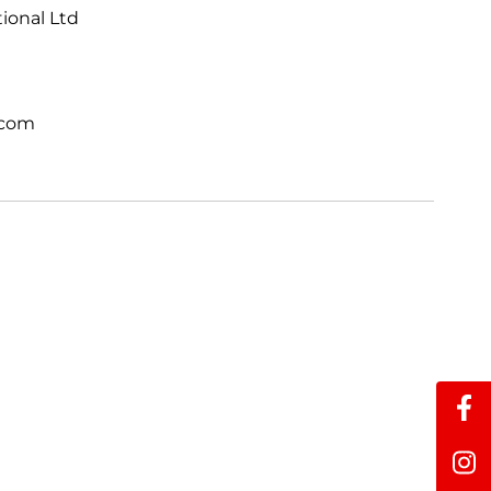
tional Ltd
.com