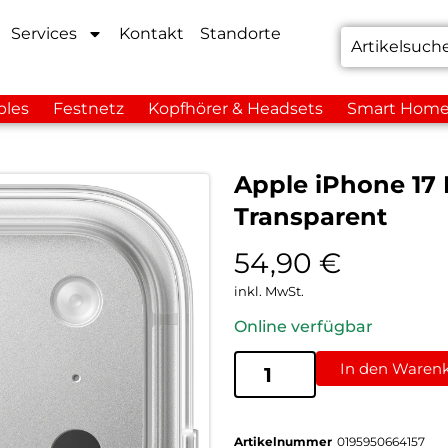
Services
Kontakt
Standorte
bles
Festnetz
Kopfhörer & Headsets
Smart Hom
Apple iPhone 17 
Transparent
54,90
€
inkl. MwSt.
Online verfügbar
In den Waren
Artikelnummer
0195950664157