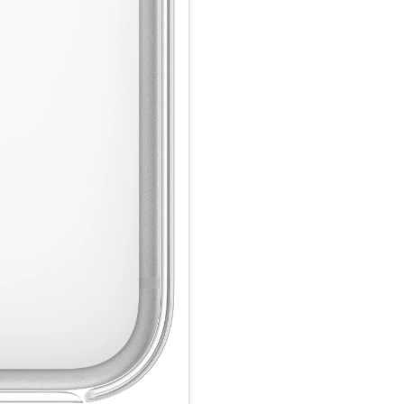
einfach im Case und docke dei
Qi zertifiziertes Ladegerät.
Wie jedes von Apple entwickel
Fertigungs­prozesses Tausende
aus, sondern schützt dein iPho