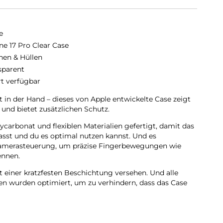
e
ne 17 Pro Clear Case
hen & Hüllen
sparent
rt verfügbar
ut in der Hand – dieses von Apple entwickelte Case zeigt
 und bietet zusätzlichen Schutz.
carbonat und flexiblen Materialien gefertigt, damit das
passt und du es optimal nutzen kannst. Und es
Kamera­steuerung, um präzise Finger­bewegungen wie
ennen.
t einer kratzfesten Beschichtung versehen. Und alle
n wurden optimiert, um zu verhindern, dass das Case
 sich perfekt am iPhone 17 Pro ausrichten, hält das Case
hnelleres kabelloses Laden. Lass dein iPhone beim Laden