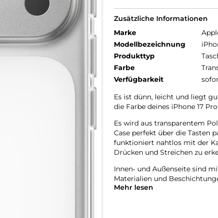
Zusätzliche Informationen
Marke
Appl
Modellbezeichnung
iPho
Produkttyp
Tasc
Farbe
Tran
Verfügbarkeit
sofo
Es ist dünn, leicht und liegt g
die Farbe deines iPhone 17 Pro
Es wird aus transparentem Poly
Case perfekt über die Tasten 
funktioniert nahtlos mit der 
Drücken und Streichen zu erk
Innen‑ und Außenseite sind mi
Materialien und Beschichtunge
Mehr lesen
mit der Zeit vergilbt.
Mit integrierten Magneten, die
ganz einfach und sorgt für sc