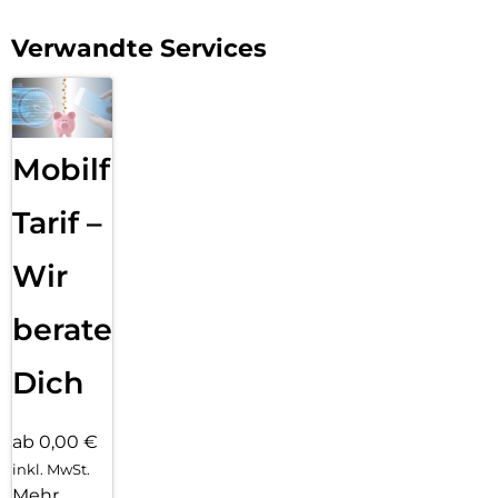
Große Energie, kleiner als ein iPhone:
Verwandte Services
Kraftvoll unterwegs und dabei handlich wie nie: Die
kompakte Powerbank passt mit ihren 10,3 × 7,1 × 2,9 cm
mühelos in jede Tasche – und ist sogar kleiner als ein iPhone.
Mit 20.000 mAh Kapazität, 45 W Ladeleistung und einem
Gewicht von nur 0,33 kg – kaum schwerer als dein
Mobilfunk
Smartphone – bringt sie zuverlässig Energie für Tablet,
Nintendo Switch, Steam Deck oder kleine Laptops wie ein
MacBook Air. Die leichte Powerbank bietet genug Kraft für
Tarif –
den ganzen Tag und bleibt dank weniger als 100
Wattstunden auch auf Flugreisen dein perfekter Begleiter.
Wir
Ideal für Pendler, Abenteurer und alle, die im Alltag nicht auf
zuverlässige Energie verzichten wollen.
beraten
Dich
ab 0,00 €
inkl. MwSt.
Mehr