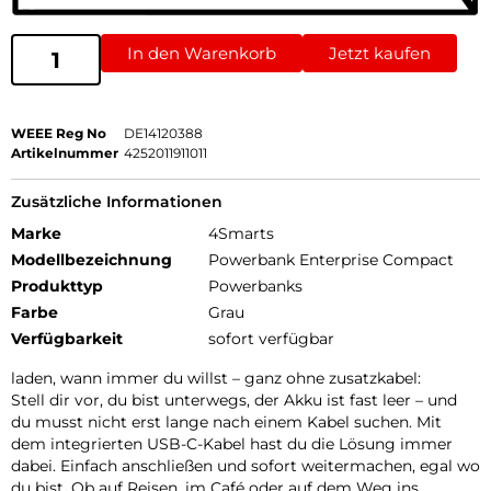
In den Warenkorb
Jetzt kaufen
WEEE Reg No
DE14120388
Artikelnummer
4252011911011
Zusätzliche Informationen
Marke
4Smarts
Modellbezeichnung
Powerbank Enterprise Compact
Produkttyp
Powerbanks
Farbe
Grau
Verfügbarkeit
sofort verfügbar
laden, wann immer du willst – ganz ohne zusatzkabel:
Stell dir vor, du bist unterwegs, der Akku ist fast leer – und
du musst nicht erst lange nach einem Kabel suchen. Mit
dem integrierten USB-C-Kabel hast du die Lösung immer
dabei. Einfach anschließen und sofort weitermachen, egal wo
du bist. Ob auf Reisen, im Café oder auf dem Weg ins