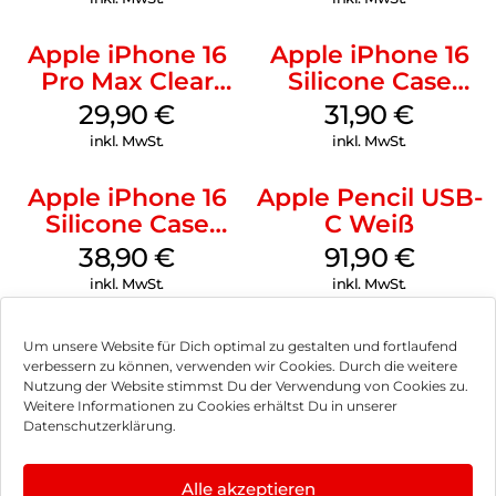
Apple iPhone 16
Apple iPhone 16
Pro Max Clear
Silicone Case
Case MagSafe
MagSafe Fuchsia
29,90
€
31,90
€
Transparent
inkl. MwSt.
inkl. MwSt.
Apple iPhone 16
Apple Pencil USB-
Silicone Case
C Weiß
MagSafe
38,90
€
91,90
€
Ultramarine
inkl. MwSt.
inkl. MwSt.
Um unsere Website für Dich optimal zu gestalten und fortlaufend
verbessern zu können, verwenden wir Cookies. Durch die weitere
Nutzung der Website stimmst Du der Verwendung von Cookies zu.
Impressum
Weitere Informationen zu Cookies erhältst Du in unserer
Datenschutzerklärung.
AGB
Datenschutz
Alle akzeptieren