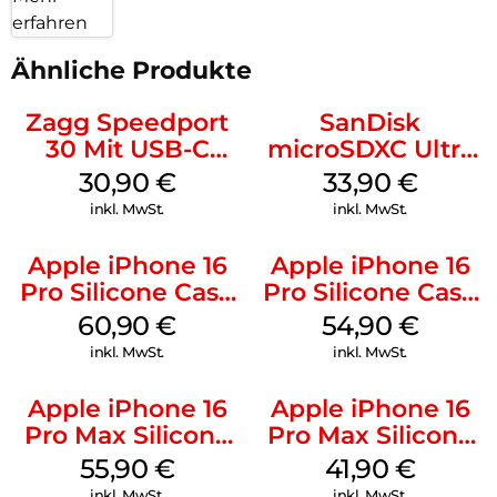
erfahren
Ähnliche Produkte
Zagg Speedport
SanDisk
30 Mit USB-C
microSDXC Ultra
Kabel Weiß
128 GB + Adapter
30,90
€
33,90
€
Mobile
inkl. MwSt.
inkl. MwSt.
Apple iPhone 16
Apple iPhone 16
Pro Silicone Case
Pro Silicone Case
MagSafe Stone
MagSafe Black
60,90
€
54,90
€
Gray
inkl. MwSt.
inkl. MwSt.
Apple iPhone 16
Apple iPhone 16
Pro Max Silicone
Pro Max Silicone
Case MagSafe
Case MagSafe
55,90
€
41,90
€
Stone Gray
Ultramarine
inkl. MwSt.
inkl. MwSt.