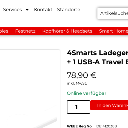
Services
Kontakt
Standorte
bles
Festnetz
Kopfhörer & Headsets
Smart Hom
4Smarts Ladeger
+ 1 USB-A Travel
78,90
€
inkl. MwSt.
Online verfügbar
In den Waren
WEEE Reg No
DE14120388