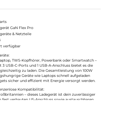
arts
gerät GaN Flex Pro
geräte & Netzteile
ß
rt verfügbar
eräte:
 Laptop, TWS-Kopfhörer, Powerbank oder Smartwatch –
it 3 USB-C-Ports und 1 USB-A-Anschluss bietet es die
e gleichzeitig zu laden. Die Gesamtleistung von 100W
ungshungrige Geräte wie Laptops schnell aufgeladen
ets sicher und effizient mit Energie versorgt werden.
renzenlose Kompatibilität:
ßbritannien – dieses Ladegerät ist dein zuverlässiger
em fest verbauten US-Anschluss sowie austauschbaren
erall startklar. Besonders praktisch: Die Adapter
gerät als auch am mitgelieferten Verlängerungskabel