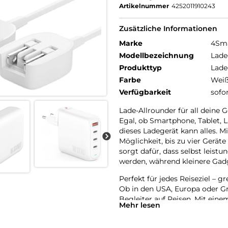
Artikelnummer
4252011910243
Zusätzliche Informationen
Marke
4Sm
Modellbezeichnung
Lade
Produkttyp
Lade
Farbe
Wei
Verfügbarkeit
sofo
Lade-Allrounder für all deine G
Egal, ob Smartphone, Tablet,
dieses Ladegerät kann alles. M
Möglichkeit, bis zu vier Gerät
sorgt dafür, dass selbst leist
werden, während kleinere Gadg
Perfekt für jedes Reiseziel – g
Ob in den USA, Europa oder Gro
Begleiter auf Reisen. Mit ein
Mehr lesen
EU- und UK-Adaptern bist du üb
können sowohl direkt am Lade