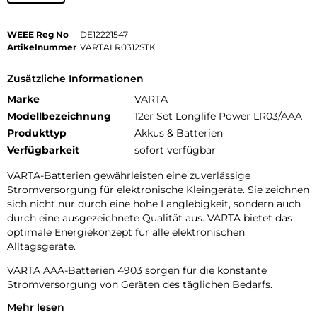
WEEE Reg No
DE12221547
Artikelnummer
VARTALR0312STK
Zusätzliche Informationen
Marke
VARTA
Modellbezeichnung
12er Set Longlife Power LR03/AAA
Produkttyp
Akkus & Batterien
Verfügbarkeit
sofort verfügbar
VARTA-Batterien gewährleisten eine zuverlässige
Stromversorgung für elektronische Kleingeräte. Sie zeichnen
sich nicht nur durch eine hohe Langlebigkeit, sondern auch
durch eine ausgezeichnete Qualität aus. VARTA bietet das
optimale Energiekonzept für alle elektronischen
Alltagsgeräte.
VARTA AAA-Batterien 4903 sorgen für die konstante
Stromversorgung von Geräten des täglichen Bedarfs.
Mehr lesen
Die Micro-Alkaline-Batterie ist besonders kraftvoll für