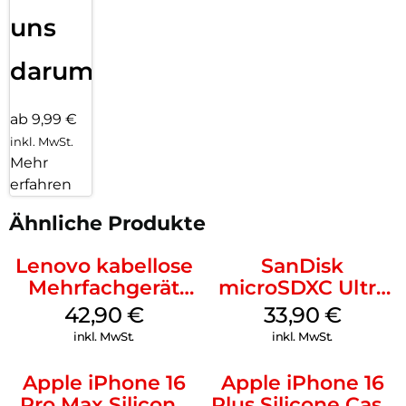
uns
darum!
ab 9,99 €
inkl. MwSt.
Mehr
erfahren
Ähnliche Produkte
Lenovo kabellose
SanDisk
Mehrfachgerät
microSDXC Ultra
Luna Grey
128 GB + Adapter
42,90
€
33,90
€
Mobile
inkl. MwSt.
inkl. MwSt.
Apple iPhone 16
Apple iPhone 16
Pro Max Silicone
Plus Silicone Case