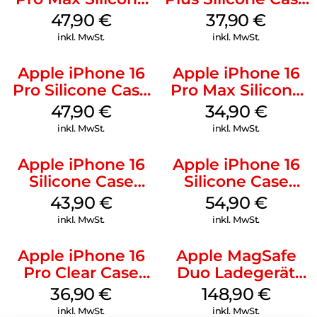
Case MagSafe
MagSafe Lake
47,90
€
37,90
€
Black
Green
inkl. MwSt.
inkl. MwSt.
Apple iPhone 16
Apple iPhone 16
Pro Silicone Case
Pro Max Silicone
MagSafe Denim
Case MagSafe
47,90
€
34,90
€
Denim
inkl. MwSt.
inkl. MwSt.
Apple iPhone 16
Apple iPhone 16
Silicone Case
Silicone Case
MagSafe Plum
MagSafe Black
43,90
€
54,90
€
inkl. MwSt.
inkl. MwSt.
Apple iPhone 16
Apple MagSafe
Pro Clear Case
Duo Ladegerät
MagSafe
Weiß
36,90
€
148,90
€
Transparent
inkl. MwSt.
inkl. MwSt.