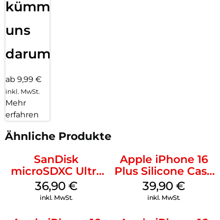
kümmern
uns
darum!
ab 9,99 €
inkl. MwSt.
Mehr
erfahren
Ähnliche Produkte
SanDisk
Apple iPhone 16
microSDXC Ultra
Plus Silicone Case
128 GB + Adapter
MagSafe Plum
36,90
€
39,90
€
Mobile
inkl. MwSt.
inkl. MwSt.