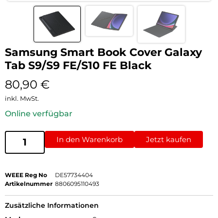
Samsung Smart Book Cover Galaxy
Tab S9/S9 FE/S10 FE Black
80,90
€
inkl. MwSt.
Online verfügbar
In den Warenkorb
Jetzt kaufen
WEEE Reg No
DE57734404
Artikelnummer
8806095110493
Zusätzliche Informationen