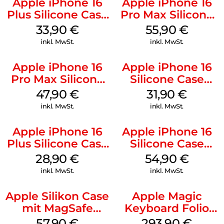
Apple iPhone 16
Apple iPhone 16
Plus Silicone Case
Pro Max Silicone
MagSafe Lake
Case MagSafe
33,90
€
55,90
€
Green
Stone Gray
inkl. MwSt.
inkl. MwSt.
Apple iPhone 16
Apple iPhone 16
Pro Max Silicone
Silicone Case
Case MagSafe
MagSafe Fuchsia
47,90
€
31,90
€
Black
inkl. MwSt.
inkl. MwSt.
Apple iPhone 16
Apple iPhone 16
Plus Silicone Case
Silicone Case
MagSafe Black
MagSafe Black
28,90
€
54,90
€
inkl. MwSt.
inkl. MwSt.
Apple Silikon Case
Apple Magic
mit MagSafe
Keyboard Folio
iPhone 14 Pro
iPad 10.9″ (10.Gen.)
57,90
€
293,90
€