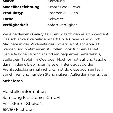
Marke
Samsung
Modellbezeichnung
Smart Book Cover
Produkttyp
Taschen & Hüllen
Farbe
Schwarz
Verfügbarkeit
sofort verfügbar
Verleihe deinem Galaxy Tab den Schutz, den es sich verdient.
Das schlanke zweiteilige Smart Book Cover kann durch
Magnete in der Rückseite des Covers leicht angebracht
werden und bietet einen stilvollen Look für dein Tablet.
Genieße hohen Komfort und ein bequemes Seherlebnis,
stelle dein Tablet im Queroder Hochformat auf und tauche
dann in deine Lieblingsinhalte ein. Benötigst du die
Frontabdeckung mal nicht, kannst du diese auch einfach
abnehmen und nur den Stand nutzen. Außerdem verfügt es
über eine Aufbewahrung für den S Pen, sodass du ihn schnell
Mehr lesen
zur Hand hast und er so nicht so schnell verloren geht.
Herstellerinformation
Samsung Electronics GmbH
Frankfurter Straße 2
65760 Eschborn