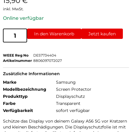
15,90
€
inkl. MwSt.
Online verfügbar
In den Warenkorb
Jetzt kaufen
WEEE Reg No
DE57734404
Artikelnummer
8806097072027
Zusätzliche Informationen
Marke
Samsung
Modellbezeichnung
Screen Protector
Produkttyp
Displayschutz
Farbe
Transparent
Verfügbarkeit
sofort verfügbar
Schütze das Display von deinem Galaxy A56 5G vor Kratzern
und kleinen Beschädigungen. Die Displayschutzfolie ist mit