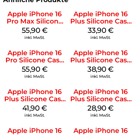
Apple iPhone 16
Apple iPhone 16
Pro Max Silicone
Plus Silicone Case
Case MagSafe
MagSafe Lake
55,90
€
33,90
€
Stone Gray
Green
inkl. MwSt.
inkl. MwSt.
Apple iPhone 16
Apple iPhone 16
Pro Silicone Case
Plus Silicone Case
MagSafe Stone
MagSafe Denim
55,90
€
38,90
€
Gray
inkl. MwSt.
inkl. MwSt.
Apple iPhone 16
Apple iPhone 16
Plus Silicone Case
Plus Silicone Case
MagSafe Stone
MagSafe Black
41,90
€
28,90
€
Gray
inkl. MwSt.
inkl. MwSt.
Apple iPhone 16
Apple iPhone 16