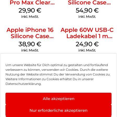
Pro Max Clear
Silicone Case
Case MagSafe
MagSafe Lake
29,90
€
54,90
€
Transparent
Green
inkl. MwSt.
inkl. MwSt.
Apple iPhone 16
Apple 60W USB-C
Silicone Case
Ladekabel 1 m
MagSafe
Weiß
38,90
€
24,90
€
Ultramarine
inkl. MwSt.
inkl. MwSt.
Um unsere Website für Dich optimal zu gestalten und fortlaufend
verbessern zu können, verwenden wir Cookies. Durch die weitere
Nutzung der Website stimmst Du der Verwendung von Cookies zu.
Impressum
Weitere Informationen zu Cookies erhältst Du in unserer
Datenschutzerklärung.
AGB
Datenschutz
Alle akzeptieren
Vertrag widerrufen
Nur erforderliche akzeptieren