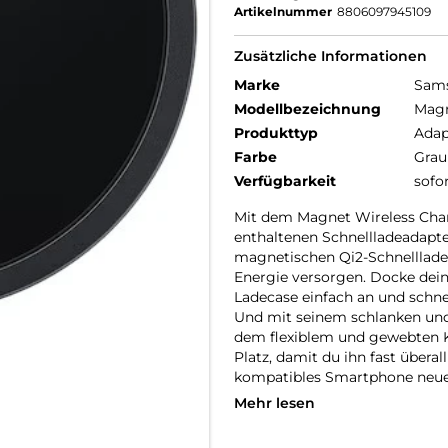
Artikelnummer
8806097945109
Zusätzliche Informationen
Marke
Sam
Modellbezeichnung
Magn
Produkttyp
Adap
Farbe
Grau
Verfügbarkeit
sofo
Mit dem Magnet Wireless Char
enthaltenen Schnellladeadapte
magnetischen Qi2-Schnellladef
Energie versorgen. Docke de
Ladecase einfach an und schne
Und mit seinem schlanken un
dem flexiblem und gewebten Ka
Platz, damit du ihn fast übera
kompatibles Smartphone neue 
Mehr lesen