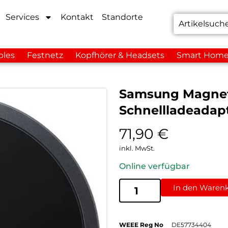
Services
Kontakt
Standorte
bles
Festnetz
Kopfhörer & Headsets
Smart Hom
Samsung Magnet 
Schnellladeadap
71,90
€
inkl. MwSt.
Online verfügbar
In den Waren
WEEE Reg No
DE57734404