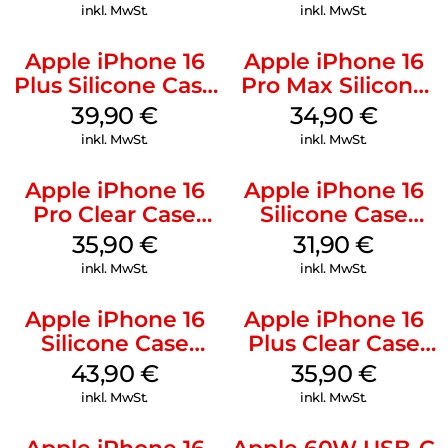
inkl. MwSt.
inkl. MwSt.
Apple iPhone 16
Apple iPhone 16
Plus Silicone Case
Pro Max Silicone
MagSafe Plum
Case MagSafe
39,90
€
34,90
€
Denim
inkl. MwSt.
inkl. MwSt.
Apple iPhone 16
Apple iPhone 16
Pro Clear Case
Silicone Case
MagSafe
MagSafe Fuchsia
35,90
€
31,90
€
Transparent
inkl. MwSt.
inkl. MwSt.
Apple iPhone 16
Apple iPhone 16
Silicone Case
Plus Clear Case
MagSafe Plum
MagSafe
43,90
€
35,90
€
Transparent
inkl. MwSt.
inkl. MwSt.