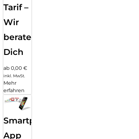
paar Klicks entfernt: Kombiniere deinen Displayschutz und
Tarif –
deine Hülle mit PanzerGlass PicturePerfect oder Hoops.P.S.
Und wie alle unsere Produkte wird auch Ceramic Schutz in
Wir
einer recycelbaren FSC-zertifizierten Verpackung geliefert.
beraten
Dich
ab 0,00 €
inkl. MwSt.
Mehr
erfahren
Smartphone
App