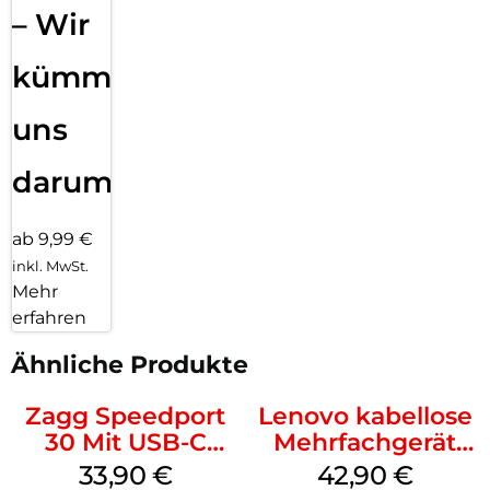
– Wir
kümmern
uns
darum!
ab 9,99 €
inkl. MwSt.
Mehr
erfahren
Ähnliche Produkte
Zagg Speedport
Lenovo kabellose
30 Mit USB-C
Mehrfachgerät
Kabel Weiß
Luna Grey
33,90
€
42,90
€