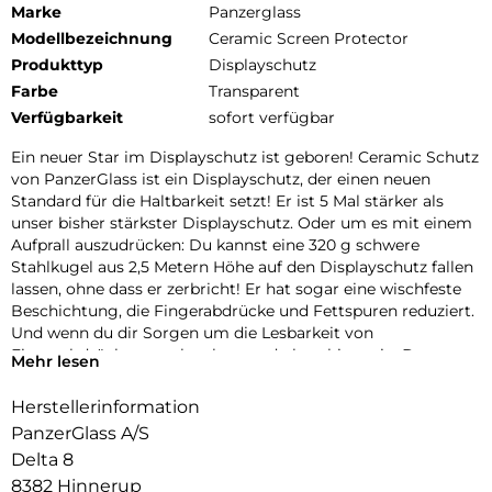
Marke
Panzerglass
Modellbezeichnung
Ceramic Screen Protector
Produkttyp
Displayschutz
Farbe
Transparent
Verfügbarkeit
sofort verfügbar
Ein neuer Star im Displayschutz ist geboren! Ceramic Schutz
von PanzerGlass ist ein Displayschutz, der einen neuen
Standard für die Haltbarkeit setzt! Er ist 5 Mal stärker als
unser bisher stärkster Displayschutz. Oder um es mit einem
Aufprall auszudrücken: Du kannst eine 320 g schwere
Stahlkugel aus 2,5 Metern Höhe auf den Displayschutz fallen
lassen, ohne dass er zerbricht! Er hat sogar eine wischfeste
Beschichtung, die Fingerabdrücke und Fettspuren reduziert.
Und wenn du dir Sorgen um die Lesbarkeit von
Fingerabdrücken machst, kannst du beruhigt sein: Der
Mehr lesen
Displayschutz gewährleistet eine 100%ige Kompatibilität mit
dem Ultraschall-Fingerabdruckleser deines Displays, sodass
Herstellerinformation
du sicher sein kannst, dass sich dein Handy jedes Mal
PanzerGlass A/S
problemlos entsperren lässt. Der Displayschutz ist aus
Delta 8
zertifizierter japanischer Glaskeramik von Ohara hergestellt.
8382 Hinnerup
Glaskeramik ist eines der kratzfestesten Materialien der Welt