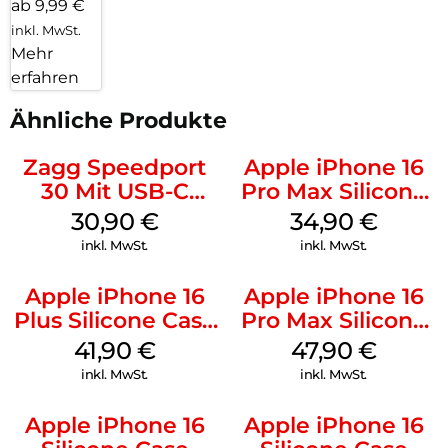
ab 9,99 €
inkl. MwSt.
Mehr
erfahren
Ähnliche Produkte
Zagg Speedport
Apple iPhone 16
30 Mit USB-C
Pro Max Silicone
Kabel Weiß
Case MagSafe
30,90
€
34,90
€
Denim
inkl. MwSt.
inkl. MwSt.
Apple iPhone 16
Apple iPhone 16
Plus Silicone Case
Pro Max Silicone
MagSafe Stone
Case MagSafe
41,90
€
47,90
€
Gray
Black
inkl. MwSt.
inkl. MwSt.
Apple iPhone 16
Apple iPhone 16