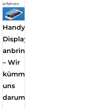
erfahren
Handy
Displayfolie
anbringen
– Wir
kümmern
uns
darum!