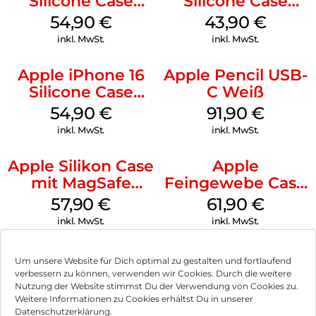
Silicone Case
Silicone Case
MagSafe Black
MagSafe Plum
54,90
€
43,90
€
inkl. MwSt.
inkl. MwSt.
Apple iPhone 16
Apple Pencil USB-
Silicone Case
C Weiß
MagSafe Lake
54,90
€
91,90
€
Green
inkl. MwSt.
inkl. MwSt.
Apple Silikon Case
Apple
mit MagSafe
Feingewebe Case
iPhone 14 Pro
iPhone 15 Pro
57,90
€
61,90
€
(PRODUCT)RED
MagSafe Schwarz
inkl. MwSt.
inkl. MwSt.
Um unsere Website für Dich optimal zu gestalten und fortlaufend
verbessern zu können, verwenden wir Cookies. Durch die weitere
Nutzung der Website stimmst Du der Verwendung von Cookies zu.
Impressum
Weitere Informationen zu Cookies erhältst Du in unserer
Datenschutzerklärung.