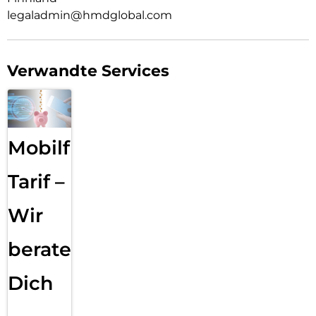
legaladmin@hmdglobal.com
Verwandte Services
Mobilfunk
Tarif –
Wir
beraten
Dich