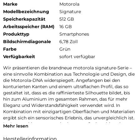
Marke
Motorola
Modellbezeichnung
Signature
Speicherkapazität
512 GB
Arbeitsspeicher (RAM)
16 GB
Produkttyp
Smartphones
Bildschirmdiagonale
6,78 Zoll
Farbe
Grün
Verfügbarkeit
sofort verfügbar
Wir präsentieren die brandneue motorola signature-Serie –
eine sinnvolle Kombination aus Technologie und Design, die
die Motorola-DNA widerspiegelt. Angefangen bei den
konturierten Kanten und einem ultraflachen Profil, das so
gestaltet ist, dass es die raffinierteste Silhouette bildet, bis
hin zum Aluminium im gesamten Rahmen, das für mehr
Eleganz und Widerstandsfähigkeit verwendet wird. In
Kombination mit einzigartigen Oberflächen und Materialien
ergibt sich ein sensorisches Erlebnis, das unvergleichlich ist.
Im Inneren bieten motorola signature-Geräte ultimative
Mehr lesen
Leistung, die mit dem DXOMARK Gold Label für höchste
Standards in Sachen Bildqualität ausgezeichnet wurde. Mit
Herstellerinformation