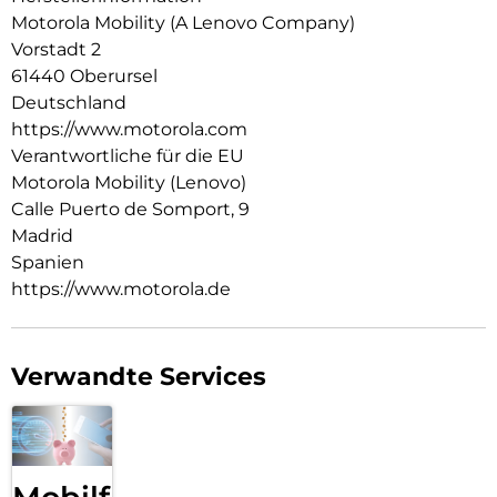
Sony LYTIA-Sensoren, Dolby Vision-Aufnahme und dem
Motorola Mobility (A Lenovo Company)
Snapdragon 8 Gen 5 Prozessor der nächsten Generation hast
Vorstadt 2
du die nötige Leistung, um Momente wie nie zuvor
61440 Oberursel
einzufangen. Mit exklusiven, maßgeschneiderten Services
und bis zu sieben Jahren Betriebssystem- und
Deutschland
Sicherheitsupdates wird dein Gesamterlebnis aufgewertet.1
https://www.motorola.com
Erwarte das Beste von motorola signature
Verantwortliche für die EU
Motorola Mobility (Lenovo)
Calle Puerto de Somport, 9
Madrid
Spanien
https://www.motorola.de
Verwandte Services