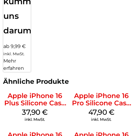
kümmern
uns
darum!
ab 9,99 €
inkl. MwSt.
Mehr
erfahren
Ähnliche Produkte
Apple iPhone 16
Apple iPhone 16
Plus Silicone Case
Pro Silicone Case
MagSafe Lake
MagSafe Denim
37,90
€
47,90
€
Green
inkl. MwSt.
inkl. MwSt.
Apple iPhone 16
Apple iPhone 16