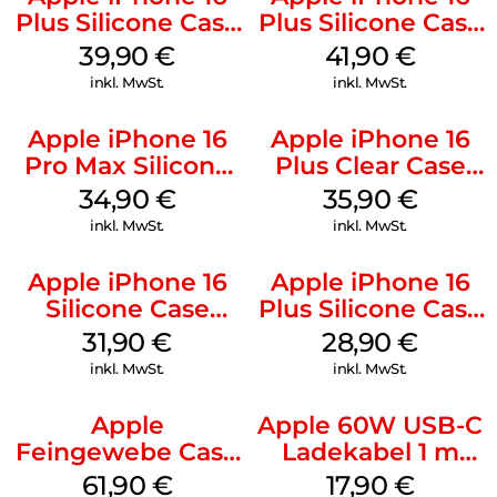
Plus Silicone Case
Plus Silicone Case
MagSafe Plum
MagSafe Stone
39,90
€
41,90
€
Gray
inkl. MwSt.
inkl. MwSt.
Apple iPhone 16
Apple iPhone 16
Pro Max Silicone
Plus Clear Case
Case MagSafe
MagSafe
34,90
€
35,90
€
Denim
Transparent
inkl. MwSt.
inkl. MwSt.
Apple iPhone 16
Apple iPhone 16
Silicone Case
Plus Silicone Case
MagSafe Fuchsia
MagSafe Black
31,90
€
28,90
€
inkl. MwSt.
inkl. MwSt.
Apple
Apple 60W USB-C
Feingewebe Case
Ladekabel 1 m
iPhone 15 Pro
Weiß
61,90
€
17,90
€