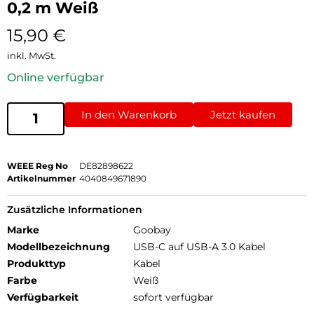
0,2 m Weiß
15,90
€
inkl. MwSt.
Online verfügbar
In den Warenkorb
Jetzt kaufen
WEEE Reg No
DE82898622
Artikelnummer
4040849671890
Zusätzliche Informationen
Marke
Goobay
Modellbezeichnung
USB-C auf USB-A 3.0 Kabel
Produkttyp
Kabel
Farbe
Weiß
Verfügbarkeit
sofort verfügbar