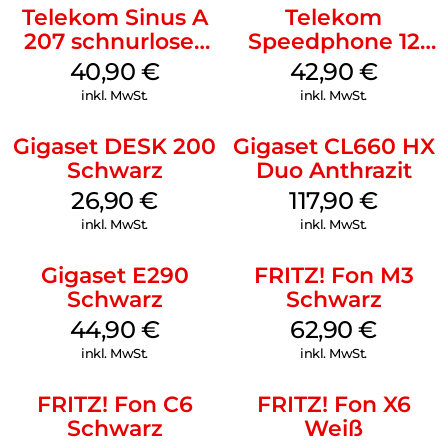
Basisstation oder per Fernabfrage abhören. Selbst bei einem
Telekom Sinus A
Telekom
Stromausfall sind Ihre Aufzeichnungen weiterhin gesichert.
207 schnurloses
Speedphone 12
Sprechen Sie eine individuelle Ansage auf und stellen Sie die
analog Telefon
Schwarz
Aufzeichnungslänge ein – so konfigurieren Sie den
40,90
€
42,90
€
Anrufbeantworter ganz nach Ihren Wünschen.
Schwarz
inkl. MwSt.
inkl. MwSt.
Gigaset DESK 200
Gigaset CL660 HX
Schwarz
Duo Anthrazit
26,90
€
117,90
€
inkl. MwSt.
inkl. MwSt.
Gigaset E290
FRITZ! Fon M3
Schwarz
Schwarz
44,90
€
62,90
€
inkl. MwSt.
inkl. MwSt.
FRITZ! Fon C6
FRITZ! Fon X6
Schwarz
Weiß