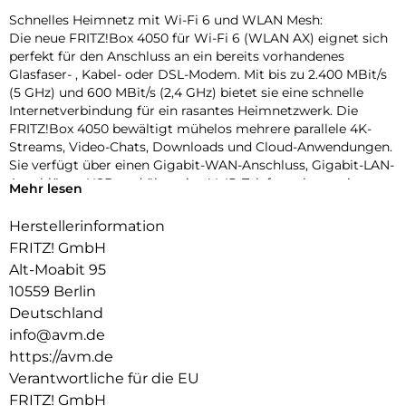
Schnelles Heimnetz mit Wi-Fi 6 und WLAN Mesh:
Die neue FRITZ!Box 4050 für Wi-Fi 6 (WLAN AX) eignet sich
perfekt für den Anschluss an ein bereits vorhandenes
Glasfaser- , Kabel- oder DSL-Modem. Mit bis zu 2.400 MBit/s
(5 GHz) und 600 MBit/s (2,4 GHz) bietet sie eine schnelle
Internetverbindung für ein rasantes Heimnetzwerk. Die
FRITZ!Box 4050 bewältigt mühelos mehrere parallele 4K-
Streams, Video-Chats, Downloads und Cloud-Anwendungen.
Sie verfügt über einen Gigabit-WAN-Anschluss, Gigabit-LAN-
Anschlüsse, USB und über eine VoIP-Telefonanlage mit
Mehr lesen
DECT-Basisstation. Zusätzlich bietet sie einen Anschluss für
ein analoges Telefon. Durch ihre kompakte Bauweise und
Herstellerinformation
ihren geringen Energiebedarf ist die FRITZ!Box 4050 für den
FRITZ! GmbH
Einstieg in ein modernes vernetztes Zuhause prädestiniert.
Alt-Moabit 95
Zentrale im WLAN Mesh:
10559 Berlin
Die FRITZ!Box 4050 sorgt als Zentrale im WLAN Mesh für
Deutschland
schnelle und zuverlässige Verbindungen. Die verteilten
info@avm.de
FRITZ!-Geräte – FRITZ!Repeater und FRITZ!Powerline –
https://avm.de
arbeiten in einem einzigen Netz, tauschen sich untereinander
aus und optimieren die Leistung aller WLAN-Geräte. So wird
Verantwortliche für die EU
die beste Verbindung immer dort aufgebaut, wo sie gerade
FRITZ! GmbH