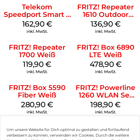
Filme, Musik und Bilder verfügbar gemacht und können z. B.
Telekom
FRITZ! Repeater
per Smartphone an Wiedergabegeräte verteilt werden. Die
Speedport Smart 4
1610 Outdoor
FRITZ!Box 4050 ist damit eine leistungsstarke Plattform für
R2 Schwarz
Weiß
vernetzte Multimedia-Anwendungen wie IPTV, Video on
162,90
€
136,90
€
Demand oder 4K-Streaming.
inkl. MwSt.
inkl. MwSt.
FRITZ! Repeater
FRITZ! Box 6890
1700 Weiß
LTE Weiß
119,90
€
478,90
€
inkl. MwSt.
inkl. MwSt.
FRITZ! Box 5590
FRITZ! Powerline
Fiber Weiß
1260 WLAN Set
Weiß
280,90
€
198,90
€
inkl. MwSt.
inkl. MwSt.
Um unsere Website für Dich optimal zu gestalten und fortlaufend
verbessern zu können, verwenden wir Cookies. Durch die weitere