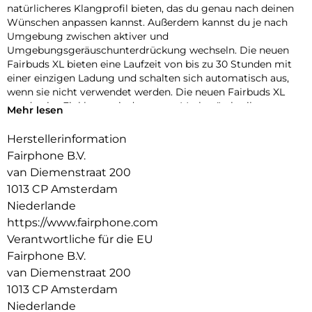
natürlicheres Klangprofil bieten, das du genau nach deinen
Wünschen anpassen kannst. Außerdem kannst du je nach
Umgebung zwischen aktiver und
Umgebungsgeräuschunterdrückung wechseln. Die neuen
Fairbuds XL bieten eine Laufzeit von bis zu 30 Stunden mit
einer einzigen Ladung und schalten sich automatisch aus,
wenn sie nicht verwendet werden. Die neuen Fairbuds XL
wurden im Einklang mit der neuen Markenästhetik von
Mehr lesen
Fairphone entworfen und sind weiterhin modular aufgebaut,
mit neun austauschbaren Ersatzteilen (einschließlich des
Herstellerinformation
Akkus). Außerdem glänzen sie mit der Schutzklasse IP54 für
Fairphone B.V.
Staub und Feuchtigkeit. Zudem sind sie fairer denn je, da sie
van Diemenstraat 200
mehr faire und recycelte Materialien enthalten, darunter
1013 CP Amsterdam
mehr als 80% recycelte Kunststoffe und 100 % recycelte
Seltenerdelemente in den Magneten. Die neuen Fairbuds XL
Niederlande
werden zu 100 % mit erneuerbarer Energie hergestellt und
https://www.fairphone.com
sind zudem zu 100 % elektromüllneutral. Sie sind in zwei
Verantwortliche für die EU
frischen Farben erhältlich und bieten eine dreijährige
Fairphone B.V.
Garantie für zusätzliche Sicherheit. Hol dir die neuen
van Diemenstraat 200
Fairbuds XL. Erstklassiger Klang und langlebiges Design.
1013 CP Amsterdam
Niederlande