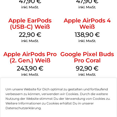
47,90
€
47,90
€
inkl. MwSt.
inkl. MwSt.
Apple EarPods
Apple AirPods 4
(USB-C) Weiß
Weiß
22,90
€
138,90
€
inkl. MwSt.
inkl. MwSt.
Apple AirPods Pro
Google Pixel Buds
(2. Gen.) Weiß
Pro Coral
243,90
€
92,90
€
inkl. MwSt.
inkl. MwSt.
Um unsere Website für Dich optimal zu gestalten und fortlaufend
verbessern zu können, verwenden wir Cookies. Durch die weitere
Nutzung der Website stimmst Du der Verwendung von Cookies zu.
Impressum
Weitere Informationen zu Cookies erhältst Du in unserer
Datenschutzerklärung.
AGB