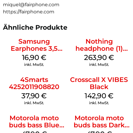
miquel@fairphone.com
https://fairphone.com
Ähnliche Produkte
Samsung
Nothing
Earphones 3,5
headphone (1)
mm Schwarz
Schwarz
16,90
€
263,90
€
inkl. MwSt.
inkl. MwSt.
4Smarts
Crosscall X VIBES
4252011908820
Black
37,90
€
142,90
€
inkl. MwSt.
inkl. MwSt.
Motorola moto
Motorola moto
buds bass Blue
buds bass Dark
Jewel
Shadow