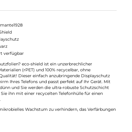
amante1928
Shield
layschutz
arz
rt verfügbar
zfolien? eco-shield ist ein unzerbrechlicher
Materialien (rPET) und 100% recycelbar, ohne
ualität! Dieser einfach anzubringende Displayschutz
irm Ihres Telefons und passt perfekt auf Ihr Gerät. Mit
 dünn und Sie werden die ultra-robuste Schutzschicht
e ihn mit einer recycelten Telefonhülle für einen
.
 mikrobielles Wachstum zu verhindern, das Verfärbungen
er Anti-Fingerabdruck-Beschichtung versehen, um