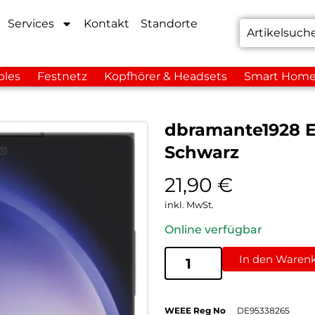
Services
Kontakt
Standorte
bles
Festnetz
Kopfhörer & Headsets
Smart Hom
dbramante1928 Ec
Schwarz
21,90
€
inkl. MwSt.
Online verfügbar
In den Waren
WEEE Reg No
DE95338265