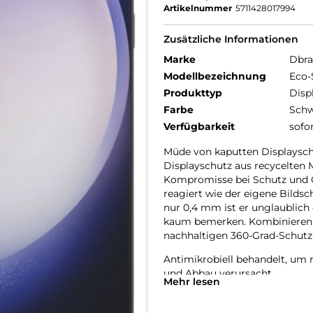
Artikelnummer
5711428017994
Zusätzliche Informationen
Marke
Dbr
Modellbezeichnung
Eco-
Produkttyp
Disp
Farbe
Schw
Verfügbarkeit
sofo
Müde von kaputten Displayschut
Displayschutz aus recycelten 
Kompromisse bei Schutz und Q
reagiert wie der eigene Bildsch
nur 0,4 mm ist er unglaublich
kaum bemerken. Kombinieren Si
nachhaltigen 360-Grad-Schutz
Antimikrobiell behandelt, um
und Abbau verursacht.
Mehr lesen
Anti-Fingerabdruck – mit ein
Fingerabdrücke zu reduzieren.