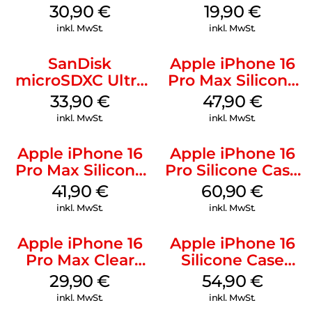
Kabel Weiß
20W Charger PD
30,90
€
19,90
€
Weiß
inkl. MwSt.
inkl. MwSt.
SanDisk
Apple iPhone 16
microSDXC Ultra
Pro Max Silicone
128 GB + Adapter
Case MagSafe
33,90
€
47,90
€
Mobile
Black
inkl. MwSt.
inkl. MwSt.
Apple iPhone 16
Apple iPhone 16
Pro Max Silicone
Pro Silicone Case
Case MagSafe
MagSafe Stone
41,90
€
60,90
€
Ultramarine
Gray
inkl. MwSt.
inkl. MwSt.
Apple iPhone 16
Apple iPhone 16
Pro Max Clear
Silicone Case
Case MagSafe
MagSafe Lake
29,90
€
54,90
€
Transparent
Green
inkl. MwSt.
inkl. MwSt.