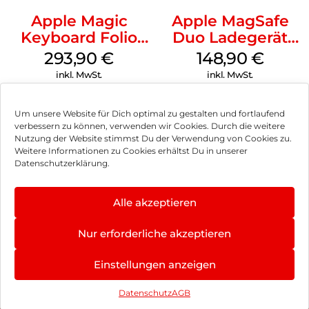
Apple Magic
Apple MagSafe
Keyboard Folio
Duo Ladegerät
iPad 10.9″ (10.Gen.)
Weiß
293,90
€
148,90
€
Weiß
inkl. MwSt.
inkl. MwSt.
Um unsere Website für Dich optimal zu gestalten und fortlaufend
verbessern zu können, verwenden wir Cookies. Durch die weitere
Nutzung der Website stimmst Du der Verwendung von Cookies zu.
Impressum
Weitere Informationen zu Cookies erhältst Du in unserer
Datenschutzerklärung.
AGB
Datenschutz
Alle akzeptieren
Vertrag widerrufen
Nur erforderliche akzeptieren
Hinweis zur Batterieentsorgung
5.0
×
Einstellungen anzeigen
Newsletter
★
★
★
★
★
4 Bewertungen
Datenschutz
AGB
©
2026
, Brodos AG – All Rights Reserved.