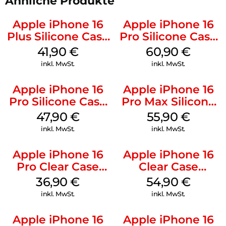
Ähnliche Produkte
Apple iPhone 16
Apple iPhone 16
Plus Silicone Case
Pro Silicone Case
MagSafe Stone
MagSafe Stone
41,90
€
60,90
€
Gray
Gray
inkl. MwSt.
inkl. MwSt.
Apple iPhone 16
Apple iPhone 16
Pro Silicone Case
Pro Max Silicone
MagSafe Denim
Case MagSafe
47,90
€
55,90
€
Stone Gray
inkl. MwSt.
inkl. MwSt.
Apple iPhone 16
Apple iPhone 16
Pro Clear Case
Clear Case
MagSafe
MagSafe
36,90
€
54,90
€
Transparent
Transparent
inkl. MwSt.
inkl. MwSt.
Apple iPhone 16
Apple iPhone 16