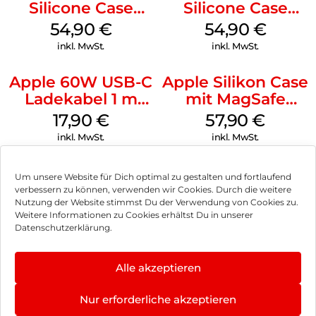
Silicone Case
Silicone Case
MagSafe Lake
MagSafe Black
54,90
€
54,90
€
Green
inkl. MwSt.
inkl. MwSt.
Apple 60W USB-C
Apple Silikon Case
Ladekabel 1 m
mit MagSafe
Weiß
iPhone 14 Pro
17,90
€
57,90
€
(PRODUCT)RED
inkl. MwSt.
inkl. MwSt.
Um unsere Website für Dich optimal zu gestalten und fortlaufend
verbessern zu können, verwenden wir Cookies. Durch die weitere
Nutzung der Website stimmst Du der Verwendung von Cookies zu.
Impressum
Weitere Informationen zu Cookies erhältst Du in unserer
Datenschutzerklärung.
AGB
Datenschutz
Alle akzeptieren
Vertrag widerrufen
Nur erforderliche akzeptieren