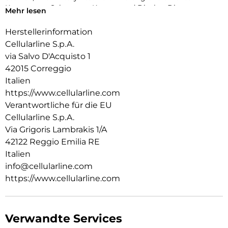
Kanten zum Schutz von Kamera und Display. Die
Mehr lesen
antibakterielle Beschichtung und der Einsatz von recyceltem
Material machen ICY MAG zur sicheren und
Herstellerinformation
verantwortungsvollen Wahl für jeden Tag.
Cellularline S.p.A.
via Salvo D'Acquisto 1
42015 Correggio
Italien
https://www.cellularline.com
Verantwortliche für die EU
Cellularline S.p.A.
Via Grigoris Lambrakis 1/A
42122 Reggio Emilia RE
Italien
info@cellularline.com
https://www.cellularline.com
Verwandte Services