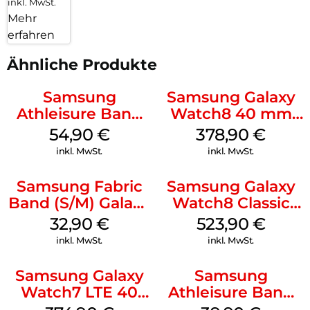
inkl. MwSt.
Mehr
erfahren
Ähnliche Produkte
Samsung
Samsung Galaxy
Athleisure Band
Watch8 40 mm
(S/M) Galaxy
Graphite
54,90
€
378,90
€
Watch8/Watch8
inkl. MwSt.
inkl. MwSt.
Classic Graphite
Samsung Fabric
Samsung Galaxy
Band (S/M) Galaxy
Watch8 Classic
Watch8/Watch8
Black
32,90
€
523,90
€
Classic Red
inkl. MwSt.
inkl. MwSt.
Samsung Galaxy
Samsung
Watch7 LTE 40
Athleisure Band
mm Cream
M/L Galaxy