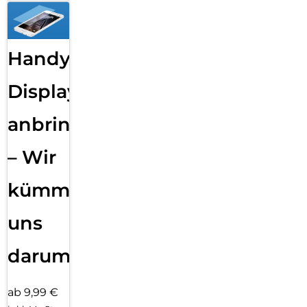
Handy
Displayfolie
anbringen
– Wir
kümmern
uns
darum!
ab 9,99 €