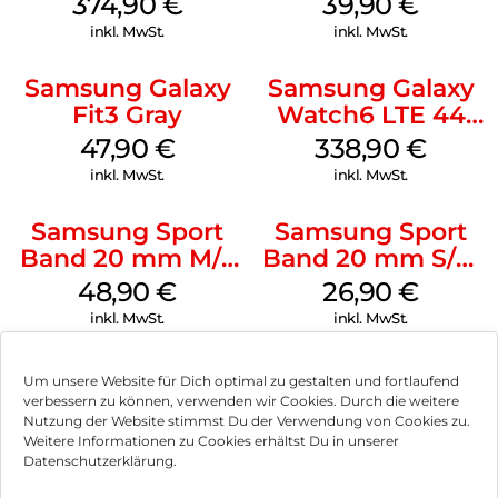
374,90
€
39,90
€
Watch7 Silver
inkl. MwSt.
inkl. MwSt.
Samsung Galaxy
Samsung Galaxy
Fit3 Gray
Watch6 LTE 44
mm Graphite
47,90
€
338,90
€
inkl. MwSt.
inkl. MwSt.
Samsung Sport
Samsung Sport
Band 20 mm M/L
Band 20 mm S/M
Galaxy Watch
Galaxy Watch4
48,90
€
26,90
€
Series Silber
Serie Graphite
inkl. MwSt.
inkl. MwSt.
Um unsere Website für Dich optimal zu gestalten und fortlaufend
verbessern zu können, verwenden wir Cookies. Durch die weitere
Nutzung der Website stimmst Du der Verwendung von Cookies zu.
Impressum
Weitere Informationen zu Cookies erhältst Du in unserer
Datenschutzerklärung.
AGB