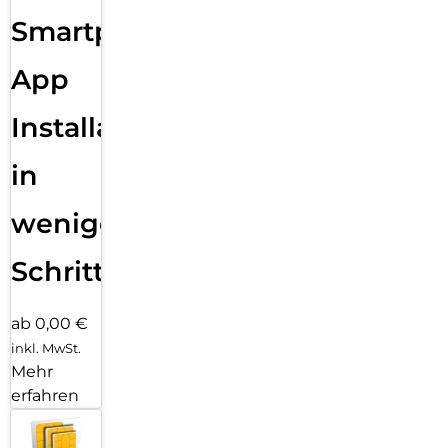
Sende eine Textnachricht, nimm einen Anruf an, hör Musik,
Smartphone
verwende Siri und erhalte Mitteilungen. Die Series 11 (GPS)
funktioniert mit deinem iPhone und im WLAN, damit du in
Verbindung bleibst.
App
Installation
in
wenigen
Schritten
ab 0,00 €
inkl. MwSt.
Mehr
erfahren