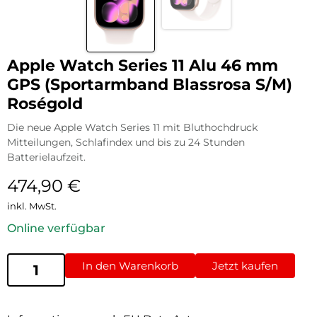
Apple Watch Series 11 Alu 46 mm
GPS (Sportarmband Blassrosa S/M)
Roségold
Die neue Apple Watch Series 11 mit Bluthochdruck
Mitteilungen, Schlafindex und bis zu 24 Stunden
Batterielaufzeit.
474,90
€
inkl. MwSt.
Online verfügbar
In den Warenkorb
Jetzt kaufen