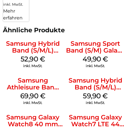
inkl. MwSt.
Mehr
erfahren
Ähnliche Produkte
Samsung Hybrid
Samsung Sport
Band (S/M/L)
Band (S/M) Galaxy
Galaxy
Watch8/Watch8
52,90
€
49,90
€
Watch8/Watch8
Classic Graphite
inkl. MwSt.
inkl. MwSt.
Classic White
Samsung
Samsung Hybrid
Athleisure Band
Band (S/M/L)
(S/M) Galaxy
Galaxy
69,90
€
59,90
€
Watch8/Watch8
Watch8/Watch8
inkl. MwSt.
inkl. MwSt.
Classic Sage
Classic Blue
Samsung Galaxy
Samsung Galaxy
Watch8 40 mm
Watch7 LTE 44