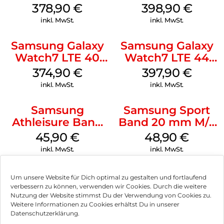
Graphite
mm Silver
378,90
€
398,90
€
inkl. MwSt.
inkl. MwSt.
Samsung Galaxy
Samsung Galaxy
Watch7 LTE 40
Watch7 LTE 44
mm Cream
mm Green
374,90
€
397,90
€
inkl. MwSt.
inkl. MwSt.
Samsung
Samsung Sport
Athleisure Band
Band 20 mm M/L
S/M Galaxy
Galaxy Watch
45,90
€
48,90
€
Watch7 Cream
Series Silber
inkl. MwSt.
inkl. MwSt.
Um unsere Website für Dich optimal zu gestalten und fortlaufend
verbessern zu können, verwenden wir Cookies. Durch die weitere
Nutzung der Website stimmst Du der Verwendung von Cookies zu.
Impressum
Weitere Informationen zu Cookies erhältst Du in unserer
Datenschutzerklärung.
AGB