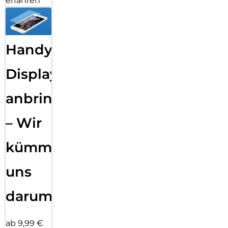
erfahren
Handy
Displayfolie
anbringen
– Wir
kümmern
uns
darum!
ab 9,99 €