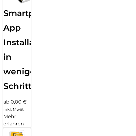
Sende eine Textnachricht, ruf jemanden an, lade Musik und
Smartphone
Podcasts und kontaktiere den Notruf – alles ohne dein
iPhone. Und jetzt bist du mit schnellem 5G unterwegs noch
besser verbunden.
App
Installation
in
wenigen
Schritten
ab 0,00 €
inkl. MwSt.
Mehr
erfahren