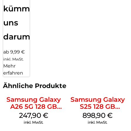
kümmern
uns
darum!
ab 9,99 €
inkl. MwSt.
Mehr
erfahren
Ähnliche Produkte
Samsung Galaxy
Samsung Galaxy
A26 5G 128 GB
S25 128 GB
Black
Icyblue
247,90
€
898,90
€
inkl. MwSt.
inkl. MwSt.