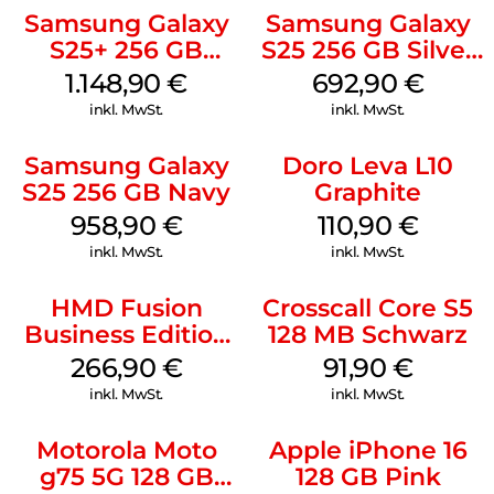
Samsung Galaxy
Samsung Galaxy
S25+ 256 GB
S25 256 GB Silver
Icyblue
Shadow
1.148,90
€
692,90
€
inkl. MwSt.
inkl. MwSt.
Samsung Galaxy
Doro Leva L10
S25 256 GB Navy
Graphite
958,90
€
110,90
€
inkl. MwSt.
inkl. MwSt.
HMD Fusion
Crosscall Core S5
Business Edition
128 MB Schwarz
256 GB Grey
266,90
€
91,90
€
inkl. MwSt.
inkl. MwSt.
Motorola Moto
Apple iPhone 16
g75 5G 128 GB
128 GB Pink