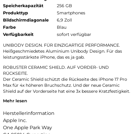
Speicherkapazität
256 GB
Produkttyp
Smartphones
Bildschirmdiagonale
6,9 Zoll
Farbe
Blau
Verfügbarkeit
sofort verfügbar
UNIBODY DESIGN. FÜR EINZIGARTIGE PERFORMANCE.
Heißgeschmiedetes Aluminium Unibody Design. Für das
leistungsstärkste iPhone, das es ja gab.
ROBUSTER CERAMIC SHIELD. AUF VORDER- UND
RÜCKSEITE.
Der Ceramic Shield schützt die Rückseite des iPhone 17 Pro
Max für 4x höheren Bruchschutz. Und der neue Ceramic
Shield auf der Vorderseite hat eine 3x bessere Kratzfestigkeit.
Mehr lesen
DAS ULTIMATIVE PRO KAMERA-SYSTEM.
Mit 48 MP Rückkameras und 8x Zoom in optischer Qualität –
Herstellerinformation
dem größten Zoombereich, den es je bei einem iPhone gab.
Das ist wie 8 Pro Objektive in deiner Hosentasche.
Apple Inc.
One Apple Park Way
18MP CENTER STAGE FRONTKAMERA.