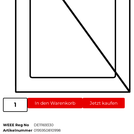
In den Warenkorb
Jetzt kaufen
WEEE Reg No
DE11169330
Artikelnummer
0195950810998