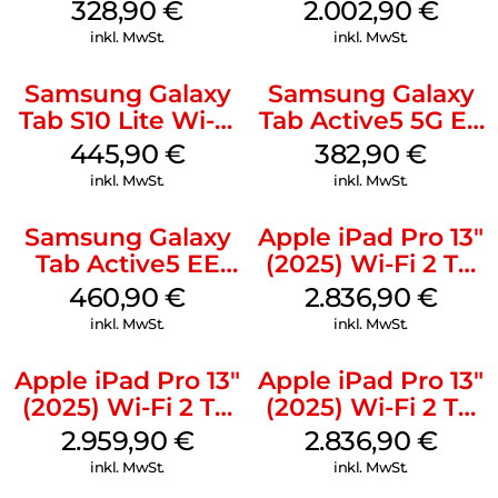
Gray
512 GB Gray
328,90
€
2.002,90
€
inkl. MwSt.
inkl. MwSt.
Samsung Galaxy
Samsung Galaxy
Tab S10 Lite Wi-Fi
Tab Active5 5G EE
128 GB Silver
128 GB Black
445,90
€
382,90
€
inkl. MwSt.
inkl. MwSt.
Samsung Galaxy
Apple iPad Pro 13″
Tab Active5 EE
(2025) Wi-Fi 2 TB
Wi-Fi 128 GB black
Standardglas
460,90
€
2.836,90
€
Space Schwarz
inkl. MwSt.
inkl. MwSt.
Apple iPad Pro 13″
Apple iPad Pro 13″
(2025) Wi-Fi 2 TB
(2025) Wi-Fi 2 TB
Nanotexturglas
Standardglas
2.959,90
€
2.836,90
€
Silber
Silber
inkl. MwSt.
inkl. MwSt.