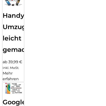
Handy
Umzug
leicht
gemacht!
ab 39,99 €
inkl. MwSt.
Mehr
erfahren
Google