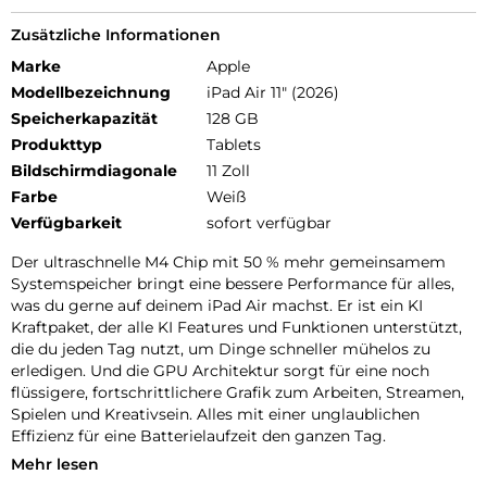
Zusätzliche Informationen
Marke
Apple
Modellbezeichnung
iPad Air 11" (2026)
Speicherkapazität
128 GB
Produkttyp
Tablets
Bildschirmdiagonale
11 Zoll
Farbe
Weiß
Verfügbarkeit
sofort verfügbar
Der ultraschnelle M4 Chip mit 50 % mehr gemeinsamem
Systemspeicher bringt eine bessere Performance für alles,
was du gerne auf deinem iPad Air machst. Er ist ein KI
Kraftpaket, der alle KI Features und Funktionen unterstützt,
die du jeden Tag nutzt, um Dinge schneller mühelos zu
erledigen. Und die GPU Architektur sorgt für eine noch
flüssigere, fortschrittlichere Grafik zum Arbeiten, Streamen,
Spielen und Kreativsein. Alles mit einer unglaublichen
Effizienz für eine Batterielaufzeit den ganzen Tag.
Mehr lesen
iPadOS 26 kommt mit Liquid Glass, einem beeindruckenden