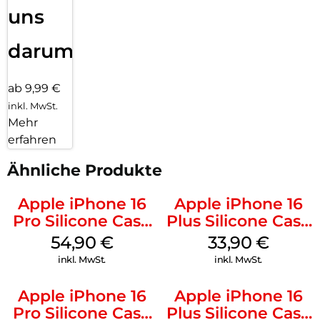
uns
darum!
ab 9,99 €
inkl. MwSt.
Mehr
erfahren
Ähnliche Produkte
Apple iPhone 16
Apple iPhone 16
Pro Silicone Case
Plus Silicone Case
MagSafe Black
MagSafe Lake
54,90
€
33,90
€
Green
inkl. MwSt.
inkl. MwSt.
Apple iPhone 16
Apple iPhone 16
Pro Silicone Case
Plus Silicone Case