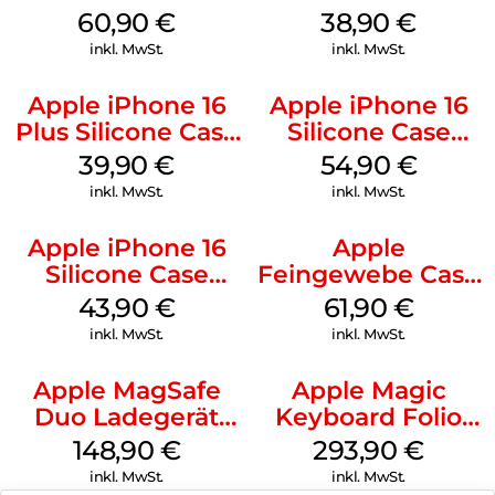
MagSafe Stone
MagSafe Denim
60,90
€
38,90
€
Gray
inkl. MwSt.
inkl. MwSt.
Apple iPhone 16
Apple iPhone 16
Plus Silicone Case
Silicone Case
MagSafe Plum
MagSafe Black
39,90
€
54,90
€
inkl. MwSt.
inkl. MwSt.
Apple iPhone 16
Apple
Silicone Case
Feingewebe Case
MagSafe Plum
iPhone 15 Pro
43,90
€
61,90
€
MagSafe Schwarz
inkl. MwSt.
inkl. MwSt.
Apple MagSafe
Apple Magic
Duo Ladegerät
Keyboard Folio
Weiß
iPad 10.9″ (10.Gen.)
148,90
€
293,90
€
Weiß
inkl. MwSt.
inkl. MwSt.