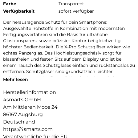
Farbe
Transparent
Verfügbarkeit
sofort verfügbar
Der herausragende Schutz für dein Smartphone:
Ausgewählte Rohstoffe in Kombination mit modernsten
Fertigungsverfahren sind die Basis für ultrahohe
Glastransparenz sowie präzisier Kontur bei gleichzeitig
höchster Bedienbarkeit. Die X-Pro Schutzgläser wirken wie
echtes Panzerglas. Das Hochleistungsadhäsiv sorgt für
blasenfreien und festen Sitz auf dem Display und ist bei
einem Tausch des Schutzglases einfach und rückstandslos zu
entfernen. Schutzgläser sind grundsätzlich leichter
aufzubringen als eine Panzerfolie oder herkömmliche
Mehr lesen
Schutzfolie. Die Gläser der X-Pro Serie sind „Case-friendly“,
d.h. kompatibel mit den gängigen Schutzhüllen.
Herstellerinformation
4smarts GmbH
Frame4smarts:
Mit dem Easy-Assist Montagerahmen geht bei der
Am Mittleren Moos 24
Anbringung des X-Pro Displayschutz „nichts mehr schief”.
86167 Augsburg
Perfekte Positionierung, blitzschnelle Montage – ein
Deutschland
Kinderspiel für alle!
https://4smarts.com
Fullcover4smarts:
Verantwortliche für die EU