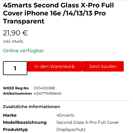
4Smarts Second Glass X-Pro Full
Cover iPhone 16e /14/13/13 Pro
Transparent
21,90
€
inkl. MwSt.
Online verfügbar
In den Warenkorb
Jetzt kaufen
WEEE Reg No
DE14120388
Artikelnummer
4250774956645
Zusätzliche Informationen
Marke
4Smarts
Modellbezeichnung
Second Glass X-Pro Full Cover
Produkttyp
Displayschutz