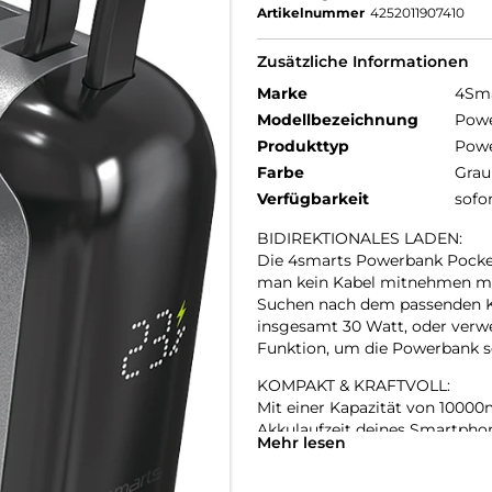
Artikelnummer
4252011907410
Zusätzliche Informationen
Marke
4Sm
Modellbezeichnung
Powe
Produkttyp
Pow
Farbe
Grau
Verfügbarkeit
sofo
BIDIREKTIONALES LADEN:
Die 4smarts Powerbank Pocket
man kein Kabel mitnehmen mu
Suchen nach dem passenden Kab
insgesamt 30 Watt, oder verw
Funktion, um die Powerbank se
KOMPAKT & KRAFTVOLL:
Mit einer Kapazität von 1000
Akkulaufzeit deines Smartphon
Mehr lesen
aufladen. Unsere kompakte Po
geringen Größe (8,3 x 5,9 x 2,