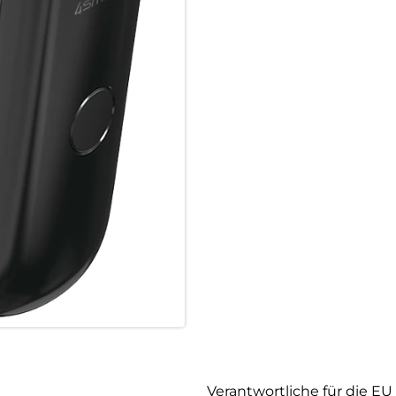
LCD-DISPLAY:
Verliere nie wieder den Überb
zeigt genau an, wie viel Ener
über den aktuellen Prozentge
Bidirektionales Laden: Integr
Anschluss verwenden, um die 
Verantwortliche für die EU