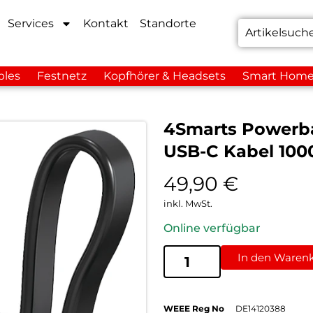
Services
Kontakt
Standorte
bles
Festnetz
Kopfhörer & Headsets
Smart Hom
4Smarts Powerba
USB-C Kabel 10
49,90
€
inkl. MwSt.
Online verfügbar
In den Waren
WEEE Reg No
DE14120388