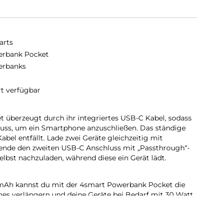
arts
rbank Pocket
erbanks
rt verfügbar
 überzeugt durch ihr integriertes USB-C Kabel, sodass
ss, um ein Smartphone anzuschließen. Das ständige
el entfällt. Lade zwei Geräte gleichzeitig mit
ende den zweiten USB-C Anschluss mit „Passthrough“-
lbst nachzuladen, während diese ein Gerät lädt.
0mAh kannst du mit der 4smart Powerbank Pocket die
es verlängern und deine Geräte bei Bedarf mit 30 Watt
werbank Pocket wiegt nur 181 g und passt dank ihrer
6 cm) in jede Jacken- oder Hosentasche.