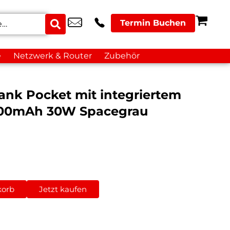
Termin Buchen
e
Netzwerk & Router
Zubehör
nk Pocket mit integriertem
000mAh 30W Spacegrau
korb
Jetzt kaufen