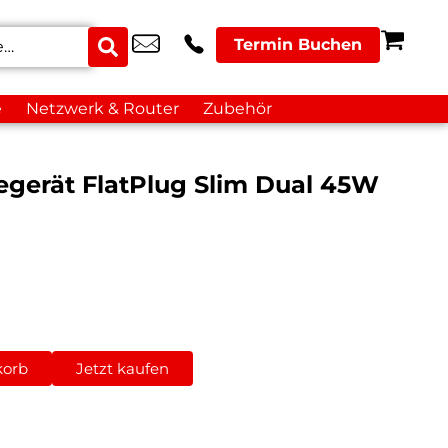
Termin Buchen
e
Netzwerk & Router
Zubehör
egerät FlatPlug Slim Dual 45W
korb
Jetzt kaufen