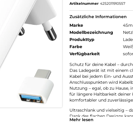
Artikelnummer
4252011910557
Zusätzliche Informationen
Marke
4Sm
Modellbezeichnung
Netz
Produkttyp
Lade
Farbe
Wei
Verfügbarkeit
sofo
Schutz für deine Kabel – durc
Das Ladegerät ist mit einem c
Kabel bei jedem Ein- und Auss
Anschlusspunkten wird Kabelbr
Nutzung – egal, ob zu Hause, 
für längere Haltbarkeit deine
komfortabler und zuverlässige
Ultraschlank und vielseitig – d
Dank des flachen Designs kan
Mehr lesen
platziert werden, ohne viel Pl
Tiefe ragt es kaum aus der Ste