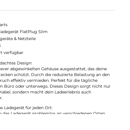
arts
ladegerät FlatPlug Slim
geräte & Netzteile
ß
rt verfügbar
hdachtes Design:
lever abgewinkelten Gehäuse ausgestattet, das deine
tecken schützt. Durch die reduzierte Belastung an den
uch effektiv vermieden. Perfekt für die tägliche
im Büro oder unterwegs. Dieses Design sorgt nicht nur
r Kabel, sondern macht dein Ladeerlebnis auch
r.
as Ladegerät für jeden Ort:
n das Ladegerät problemlos an verschiedenen Orten
atz einzunehmen oder herauszustehen. Mit nur 1,4 cm
ckdose heraus – ideal für schwer zugängliche