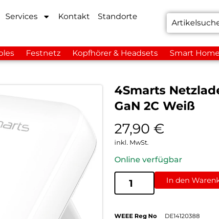
Services
Kontakt
Standorte
bles
Festnetz
Kopfhörer & Headsets
Smart Hom
4Smarts Netzlad
GaN 2C Weiß
27,90
€
inkl. MwSt.
Online verfügbar
In den Waren
WEEE Reg No
DE14120388