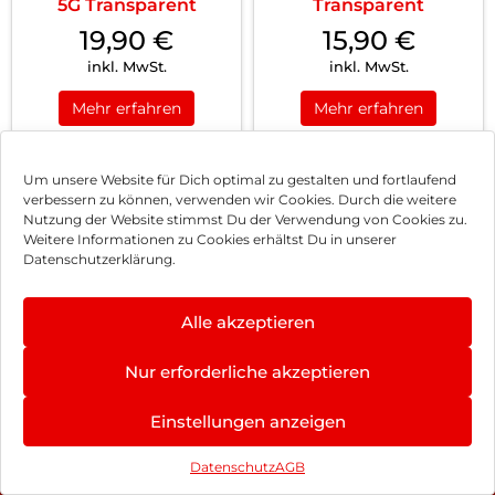
5G Transparent
Transparent
19,90
€
15,90
€
inkl. MwSt.
inkl. MwSt.
Mehr erfahren
Mehr erfahren
Um unsere Website für Dich optimal zu gestalten und fortlaufend
verbessern zu können, verwenden wir Cookies. Durch die weitere
Nutzung der Website stimmst Du der Verwendung von Cookies zu.
Impressum
Weitere Informationen zu Cookies erhältst Du in unserer
Datenschutzerklärung.
AGB
Datenschutz
Alle akzeptieren
Vertrag widerrufen
Nur erforderliche akzeptieren
Hinweis zur Batterieentsorgung
5.0
×
Einstellungen anzeigen
Newsletter
★
★
★
★
★
4 Bewertungen
Datenschutz
AGB
©
2026
, Brodos AG – All Rights Reserved.